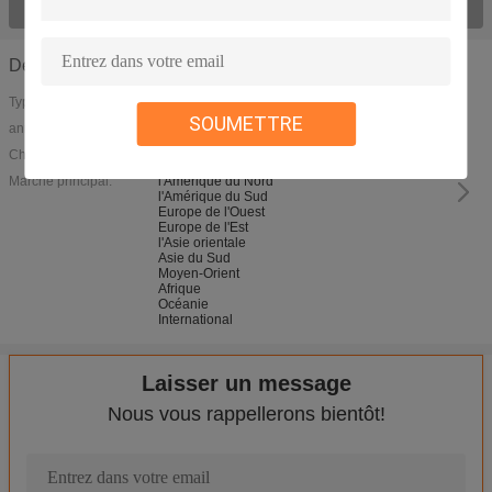
Regardez tout le > de produits ;
Détails de la société
Type d'entreprise:
SOUMETTRE
année de création:
2014
Chiffre d'affaires:
>15000000
Marché principal:
l'Amérique du Nord
l'Amérique du Sud
Europe de l'Ouest
Europe de l'Est
l'Asie orientale
Asie du Sud
Moyen-Orient
Afrique
Océanie
International
Laisser un message
Nous vous rappellerons bientôt!
Dureté élevée d'humeur ronde en aluminium du plat 3A21/3105 H