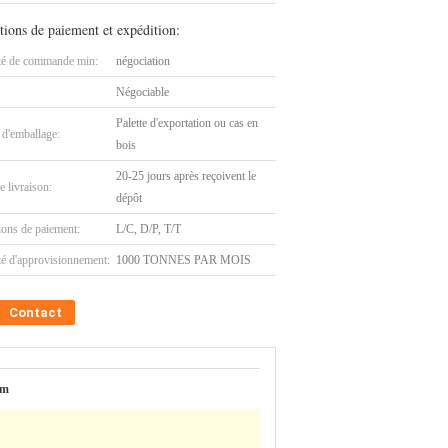
tions de paiement et expédition:
té de commande min:
négociation
Négociable
Palette d'exportation ou cas en
 d'emballage:
bois
20-25 jours après reçoivent le
e livraison:
dépôt
ions de paiement:
L/C, D/P, T/T
té d'approvisionnement:
1000 TONNES PAR MOIS
Contact
mm