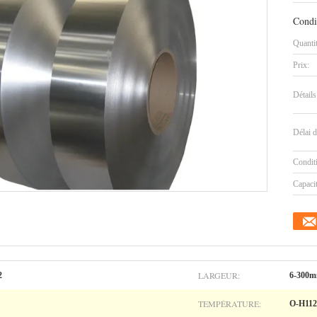
Condi
Quanti
Prix:
Détails
Délai d
Condit
Capaci
LARGEUR:
2
6-300
TEMPÉRATURE:
O-H112