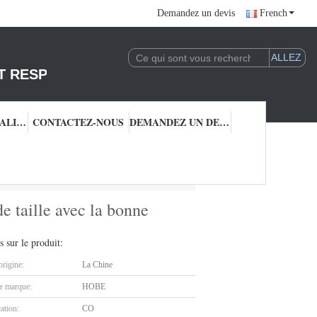
Demandez un devis
French
T RESPONSABLE DE L'EXPLOITATION DE LA 
CONTRÔLE QUALITÉ
CONTACTEZ-NOUS
DEMANDEZ UN DEVIS
 de taille avec la bonne surface pour le câble
e taille avec la bonne
s sur le produit:
origine:
La Chine
 marque:
HOBE
cation:
CO