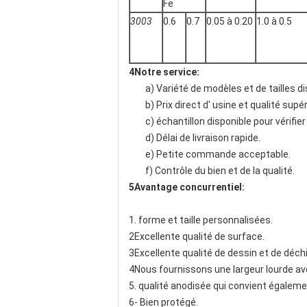
Fe
3003
0.6
0.7
0.05 à 0.20
1.0 à 0.5
4Notre service:
a) Variété de modèles et de tailles di
b) Prix direct d' usine et qualité supé
c) échantillon disponible pour vérifier 
d) Délai de livraison rapide.
e) Petite commande acceptable.
f) Contrôle du bien et de la qualité.
5Avantage concurrentiel:
1. forme et taille personnalisées.
2Excellente qualité de surface.
3Excellente qualité de dessin et de déchi
4Nous fournissons une largeur lourde av
5. qualité anodisée qui convient égaleme
6- Bien protégé.