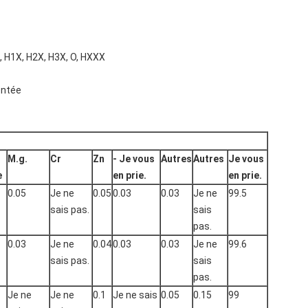
 H1X, H2X, H3X, O, HXXX
entée
M.g.
Cr
Zn
- Je vous
Autres
Autres
Je vous
e
en prie.
en prie.
0.05
Je ne
0.05
0.03
0.03
Je ne
99.5
sais pas.
sais
pas.
0.03
Je ne
0.04
0.03
0.03
Je ne
99.6
sais pas.
sais
pas.
Je ne
Je ne
0.1
Je ne sais
0.05
0.15
99