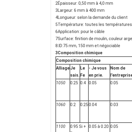
2Épaisseur: 0,50 mm à 4,0 mm
3Largeur: 6 mm à 400 mm
4Longueur: selon la demande du client
5Température: toutes les températures,
6Application: pour le câble
7Surface: finition de moulin, couleur arg
8.ID:75 mm, 150 mm et négociable
3Composition chimique
Composition chimique
Alliage
Je
Le
- Je vous
Nom de
sais.
Fe
en prie.
l'entrepris
1050
0.25
0.4
0.05
0.05
1060
0.2
0.25
0.04
0.03
1100
0.95 Si +
0.05 à 0.20
0.05