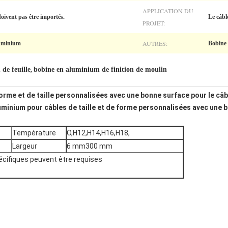
APPLICATION DU
oivent pas être importés.
Le câble
PROJET:
AUTRES:
luminium
Bobine 
de feuille
bobine en aluminium de finition de moulin
,
rme et de taille personnalisées avec une bonne surface pour le câb
uminium pour câbles de taille et de forme personnalisées avec une 
Température
O,H12,H14,H16,H18,
Largeur
6 mm300 mm
écifiques peuvent être requises