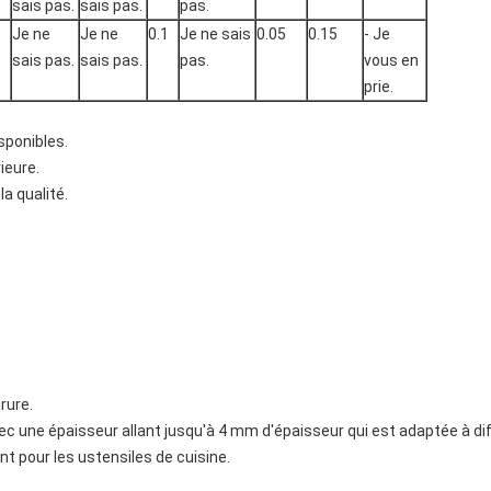
sais pas.
sais pas.
pas.
Je ne
Je ne
0.1
Je ne sais
0.05
0.15
- Je
sais pas.
sais pas.
pas.
vous en
prie.
sponibles.
rieure.
la qualité.
rure.
ec une épaisseur allant jusqu'à 4 mm d'épaisseur qui est adaptée à di
nt pour les ustensiles de cuisine.