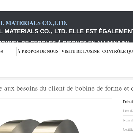
 MATERIALS CO.,LTD.
 MATERIALS CO., LTD. ELLE EST ÉGALEMEN
IONNEL DE CERCLES À DISQUES EN ALUMINIUM
!
OS
À PROPOS DE NOUS
VISITE DE L'USINE
 bobine
Bande en aluminium adaptée aux besoins du client de bobine de forme et
aux besoins du client de bobine de forme et d
Détail
Lieu d'
Nom de
Certifi