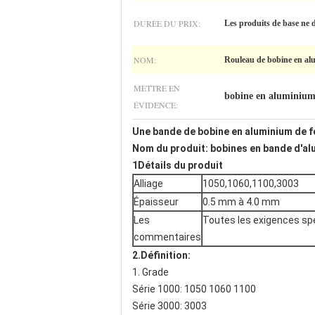
DURÉE DU PRIX:
Les produits de base ne d
NOM:
Rouleau de bobine en a
METTRE EN
bobine en aluminium 
ÉVIDENCE:
Une bande de bobine en aluminium de fo
Nom du produit: bobines en bande d'al
1Détails du produit
Alliage
1050,1060,1100,3003
Épaisseur
0.5 mm à 4.0 mm
Les
Toutes les exigences sp
commentaires
2.
Définition:
1. Grade
Série 1000: 1050 1060 1100
Série 3000: 3003