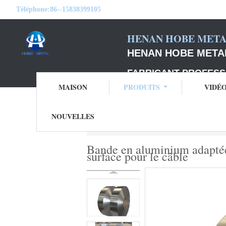
Téléphone:
86--15838399105
HENAN HOBE METAL
HENAN HOBE METAL
FABRICANT PROFESS
MAISON
PRODUITS
VIDÉ
NOUVELLES
Aperçu
Produits
bande en aluminium de
Bande en aluminium adaptée 
surface pour le câble