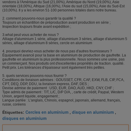
vendons à l'Amérique du Sud (21,00%), Amérique du Nord (19,00%), Asie
orientale (18,00%), Afrique (16,00%), l'Asie du sud (15,00%), Asie du Sud-Est
(10,00%). Il y a les environ 51-100 personnes totales dans notre bureau.
2. comment pouvons-nous garantir la qualité ?
Toujours un échantillon de préproduction avant production en série ;
Inspection toujours finale avant expédition ;
3.what peut vous acheter de nous ?
Alliage d'aluminium 1 série, alliage d'aluminium 3 séries, alliage d'aluminium 5
séries, alliage d'aluminium 8 séries, cercle en aluminium
4. pourquoi devriez-vous acheter de nous pas d'autres fournisseurs ?
Équipement avancé pour la base en aluminium de production de gaufrette. La
gaufrette en aluminium la plus professionnelle. Nous sommes une usine, pas
un commerçant. Nos produits ont d'excellentes propriétés de traction. qualité.
Petit prix. Les tolérances d'épaisseur sont également très petites.
5. quels services pouvons-nous fournir ?
Conditions de livraison admises : GOUSSET, CFR, CAF, EXW, FLB, CIP, FCA,
CPT, DEQ, DDP, DDU, la livraison express, DAF, DES ;
Devise admise de paiement : USD, EUR, DAO, AUD, HKD, CNY, CHF ;
Type admis de paiement : T/T, L/C, D/P D/A, , carte de crédit, Paypal, Western
Union, argent liquide, engagement ;
Langue parlée : L'anglais, Chinois, espagnol, japonais, allemand, français,
russe, coréens
Cercles en aluminium
disque en aluminium
Étiquettes:
,
,
disques en aluminium