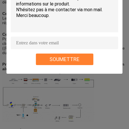
défauts qui interféreront avec l'utilisation.
Cercle en aluminium Propriétés mécaniques:
Les composés chimiques et les propriétés mécaniques pourraient
répondre aux exigences de la norme GB/T, ASTM, ENAW et JIS
Cercle en aluminium Certificat:
Pour les produits de base:2008, SGS et ROHS (à la demande du
client, payé par le client), MTC ((usine fournie), certificat d'origine
((FORME A, FORME E, CO), Bureau Veritas et SGS (à la demande
du client, payé par le client), certificat CIQS
SOUMETTRE
Procédure de fabrication de lingots en aluminium à cercles en
aluminium: