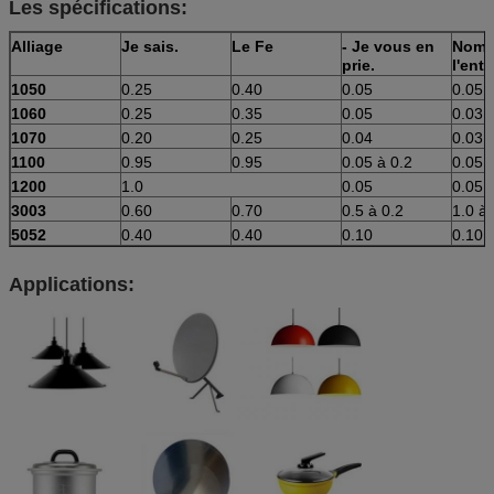
Les spécifications:
Alliage
Je sais.
Le Fe
- Je vous en
Nom 
prie.
l'entr
1050
0.25
0.40
0.05
0.05
1060
0.25
0.35
0.05
0.03
1070
0.20
0.25
0.04
0.03
1100
0.95
0.95
0.05 à 0.2
0.05
1200
1.0
0.05
0.05
3003
0.60
0.70
0.5 à 0.2
1.0 à 
5052
0.40
0.40
0.10
0.10
Applications: