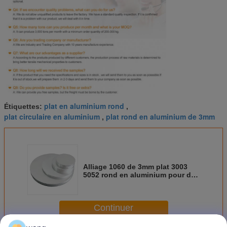
plat en aluminium rond
Étiquettes:
,
plat circulaire en aluminium
plat rond en aluminium de 3mm
,
Alliage 1060 de 3mm plat 3003
5052 rond en aluminium pour des
panneaux d'avertissement de
route
Continuer