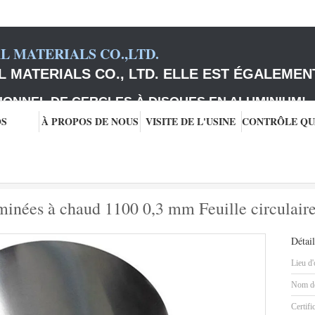
 MATERIALS CO.,LTD.
 MATERIALS CO., LTD. ELLE EST ÉGALEMEN
IONNEL DE CERCLES À DISQUES EN ALUMINIUM
!
OS
À PROPOS DE NOUS
VISITE DE L'USINE
Pièces de cuisine coulées laminées à chaud 1100 0,3 mm Feuille circulaire 
aminées à chaud 1100 0,3 mm Feuille circulai
Détail
Lieu d'
Nom de
Certifi