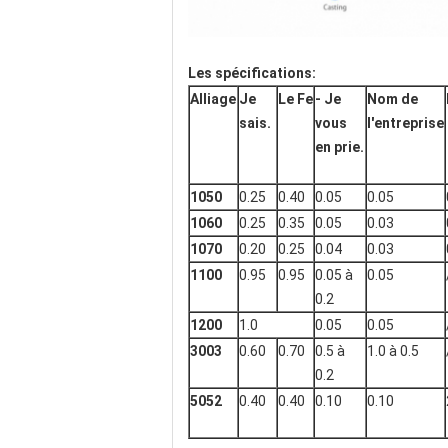
Les spécifications:
Alliage
Je
Le Fe
- Je
Nom de
sais.
vous
l'entreprise
en prie.
1050
0.25
0.40
0.05
0.05
1060
0.25
0.35
0.05
0.03
1070
0.20
0.25
0.04
0.03
1100
0.95
0.95
0.05 à
0.05
0.2
1200
1.0
0.05
0.05
3003
0.60
0.70
0.5 à
1.0 à 0.5
0.2
5052
0.40
0.40
0.10
0.10