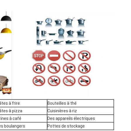
âtes à frire
Bouteilles à thé
âtes à pizza
Cuisinières à riz
rines à café
Des appareils électriques
es boulangers
Pottes de stockage