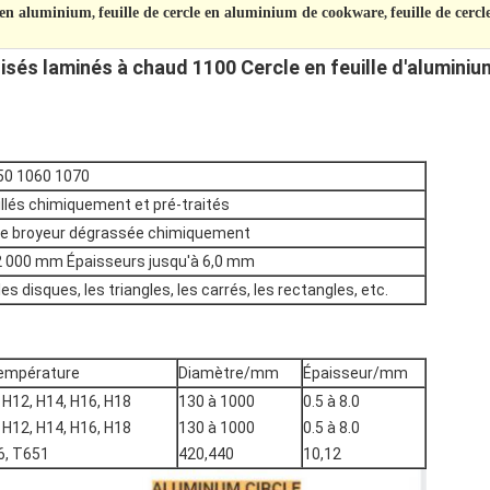
0 en aluminium
feuille de cercle en aluminium de cookware
feuille de cer
,
,
isés laminés à chaud 1100 Cercle en feuille d'aluminiu
50 1060 1070
lés chimiquement et pré-traités
 de broyeur dégrassée chimiquement
2 000 mm Épaisseurs jusqu'à 6,0 mm
s disques, les triangles, les carrés, les rectangles, etc.
empérature
Diamètre/mm
Épaisseur/mm
 H12, H14, H16, H18
130 à 1000
0.5 à 8.0
 H12, H14, H16, H18
130 à 1000
0.5 à 8.0
6, T651
420,440
10,12