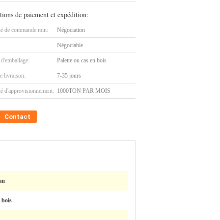
tions de paiement et expédition:
té de commande min:
Négociation
Négociable
 d'emballage:
Palette ou cas en bois
e livraison:
7-35 jours
té d'approvisionnement:
1000TON PAR MOIS
Contact
mm
 bois