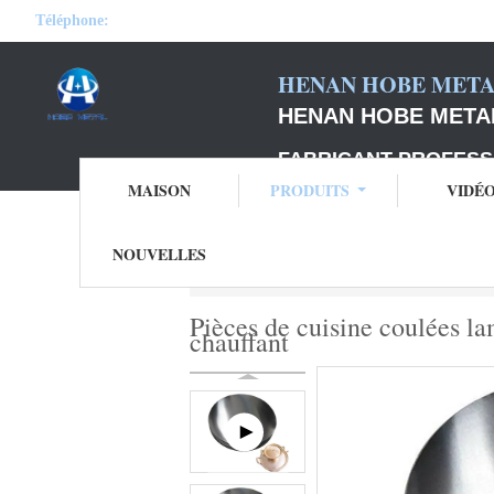
Téléphone:
HENAN HOBE METAL
HENAN HOBE METAL
FABRICANT PROFESS
MAISON
PRODUITS
VIDÉ
NOUVELLES
Aperçu
Produits
Plat rond en aluminium
Pièces de cuisine coulées l
chauffant