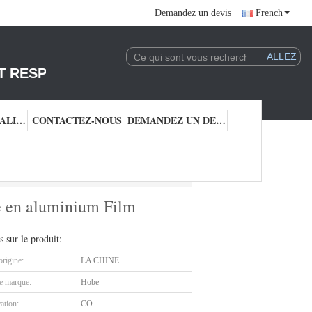
Demandez un devis
French
T RESPONSABLE DE L'EXPLOITATION DE LA 
CONTRÔLE QUALITÉ
CONTACTEZ-NOUS
DEMANDEZ UN DEVIS
en aluminium Film chauffant
re en aluminium Film
s sur le produit:
origine:
LA CHINE
 marque:
Hobe
cation:
CO