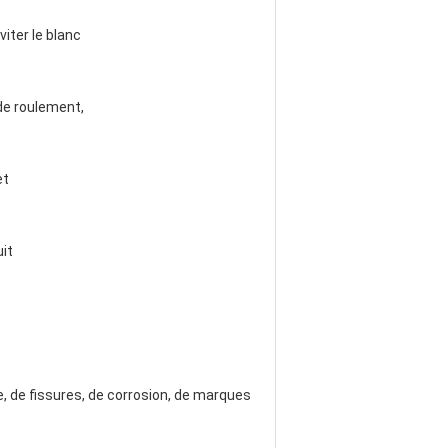
viter le blanc
de roulement,
et
uit
e, de fissures, de corrosion, de marques