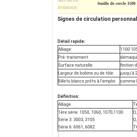
METTRE EN
feuille de cercle 110
ÉVIDENCE:
Signes de circulation personnal
Détail rapide:
Alliage:
1100 10
Pré-traitement:
démaquil
Surface naturelle:
finition
Largeur de bobine ou de tôle:
jusqu'à 
Billets blancs prêts à l'emploi
comme le
Définition:
Alliage
T
1ère série: 1050, 1060, 1070,1100
O,
Série 3: 3003, 3105
O,
Série 6: 6061, 6082
T