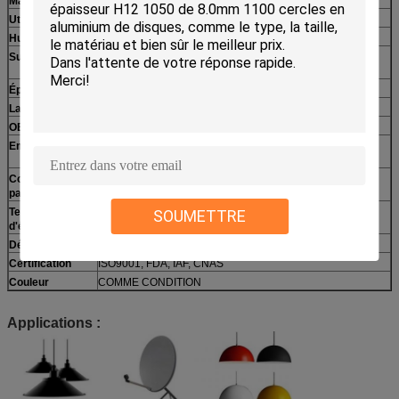
Matériel
1050/1060/1070/1100/1200
Utilisation finale
Panneau routier, Cookware, pot, casserole, Decoratating
Humeur
O-H112
Surface
Moulin fini, surface à plat propre sans éraflures, totalités,
huile sale, oxydation, tranchant aucune bavures
Épaisseur
0.3-6mm
Largeur
80-1600mm
OEM/ODM
OUI
Emballage
Emballage standard d'exportation ou comme exigence du
client
Conditions de
T/T, L/C, WESTERN UNION
paiement
Temps
5 JOURS
SOUMETTRE
d'échantillon
Délai de livraison
30 JOURS
Certification
ISO9001, FDA, IAF, CNAS
Couleur
COMME CONDITION
Applications :