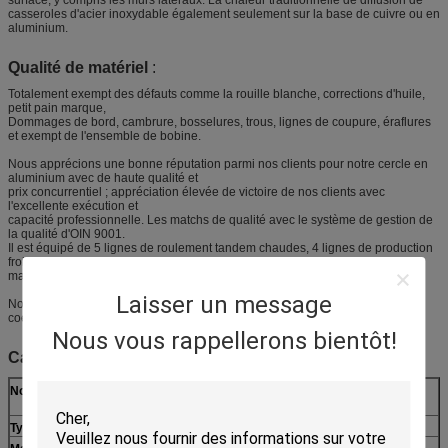
surface, y compris les murs latéraux. La chaleur traditionnelle de diffusion de
casseroles d'acier inoxydable également seulement sur la base de cuivre ou en
aluminium.
Qualité de matériel
:
Totalement exempt des défauts comme la rouille blanche, corrections d'huile,
petit pain marque,
Dommages de bord, cambrure, bosselures, trous, lignes de coupure, éraflures
et exempt de l'ensemble de bobine.
Nous apprécions une bonne réputation parmi nos clients pour notre cercle en
aluminium avec de haute qualité et
prix concurrentiel ; appréciation élevée de victoire de nos clients avec
l'excellente exécution et
capacité professionnelle. Les matchs de qualité avec le système de gestion de
la qualité d'OIN 9001.
Il est équipé de 5 lignes de roulement tandem chaudes, 4 lignes de production
froides de moulin, la surface 4 de recuit
machines et équipement de finition complet.
Laisser un message
Notre devise et mission est d'offrir le meilleur service pour notre client avec le
coeur et l'âme.
Nous vous rappellerons bientôt!
Caractéristiques
:
Nom de produit
cercle/disque en aluminium en métal de rond pour le
cookware
Type
Cercle en aluminium