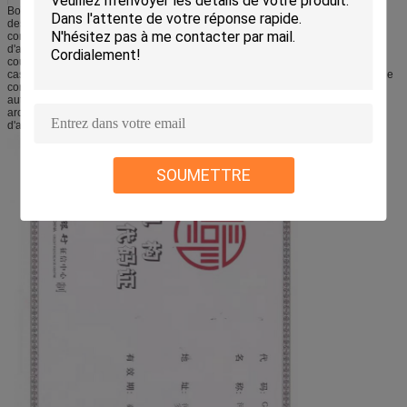
Boîtes, fermetures, casserole, batteries de cuisine, équipement de traitement
des denrées alimentaires des produits alimentaires, cuves de stockage,
composants de camion et de remorque, boîtes aux lettres, composants
d'avions, châssis électronique, coques de bateau, maisons de plate-forme,
couvertures de trappe, récipients à pression, échelles, balustrades, cadres,
casseroles d'égouttement, boîtes à outils, pare-chocs de camion, panneaux de
corps et composants intérieurs et externes dans le camion et les industries
automobiles, équipement de cuisine, équilibre décoratif, utilisations
architecturales, applications de signage, et un certain nombre de pièces et
d'application exigeant la force et le bon formability à un coût raisonnable.
SOUMETTRE