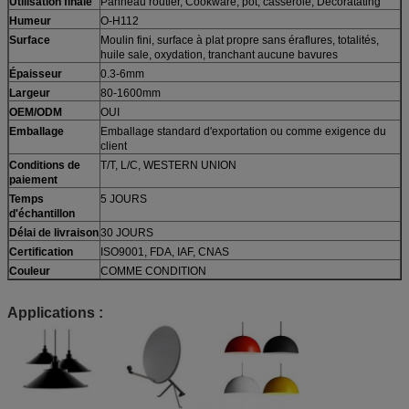
Utilisation finale
Panneau routier, Cookware, pot, casserole, Decoratating
Humeur
O-H112
Surface
Moulin fini, surface à plat propre sans éraflures, totalités,
huile sale, oxydation, tranchant aucune bavures
Épaisseur
0.3-6mm
Largeur
80-1600mm
OEM/ODM
OUI
Emballage
Emballage standard d'exportation ou comme exigence du
client
Conditions de
T/T, L/C, WESTERN UNION
paiement
Temps
5 JOURS
d'échantillon
Délai de livraison
30 JOURS
Certification
ISO9001, FDA, IAF, CNAS
Couleur
COMME CONDITION
Applications :