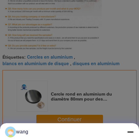
Cercles en aluminium
Étiquettes:
,
blancs en aluminium de disque
disques en aluminium
,
Cercle rond en aluminium du
diamètre 80mm pour des
Cookwares et des lumières
Continuer
wang
Cercle rond en aluminium
Plus