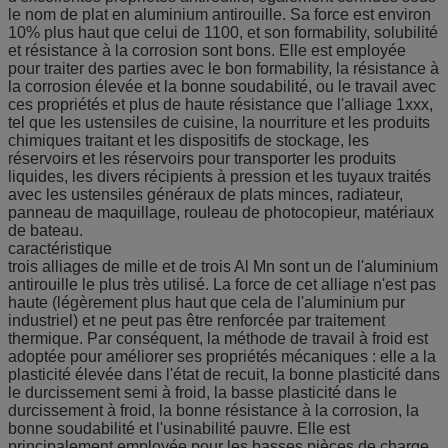
le nom de plat en aluminium antirouille. Sa force est environ
10% plus haut que celui de 1100, et son formability, solubilité
et résistance à la corrosion sont bons. Elle est employée
pour traiter des parties avec le bon formability, la résistance à
la corrosion élevée et la bonne soudabilité, ou le travail avec
ces propriétés et plus de haute résistance que l'alliage 1xxx,
tel que les ustensiles de cuisine, la nourriture et les produits
chimiques traitant et les dispositifs de stockage, les
réservoirs et les réservoirs pour transporter les produits
liquides, les divers récipients à pression et les tuyaux traités
avec les ustensiles généraux de plats minces, radiateur,
panneau de maquillage, rouleau de photocopieur, matériaux
de bateau.
caractéristique
trois alliages de mille et de trois Al Mn sont un de l'aluminium
antirouille le plus très utilisé. La force de cet alliage n'est pas
haute (légèrement plus haut que cela de l'aluminium pur
industriel) et ne peut pas être renforcée par traitement
thermique. Par conséquent, la méthode de travail à froid est
adoptée pour améliorer ses propriétés mécaniques : elle a la
plasticité élevée dans l'état de recuit, la bonne plasticité dans
le durcissement semi à froid, la basse plasticité dans le
durcissement à froid, la bonne résistance à la corrosion, la
bonne soudabilité et l'usinabilité pauvre. Elle est
principalement employée pour les basses pièces de charge