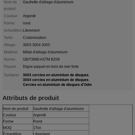
Nom de
Gaufrette d'alliage d'aluminium
produit:
Couleur:
Argenté
Forme:
rond
échantillon:
Librement
Taille:
Costomization
Alliage:
3003 3004 3005
Matériel:
Métal d'alliage d'aluminium
Norme:
GB/T3880 ASTM B209
Paquet:
Digne paquet en bois de mer forte
3003 cercles en aluminium de disques
Surligner:
,
3004 cercles en aluminium de disques
,
Cercles en aluminium de disques d'Odm
Attributs de produit
Nom de produit
Gaufrette d'alliage d'aluminium
Couleur
Argenté
Forme
Rond
MOQ
1Ton
Échantillon
Librement