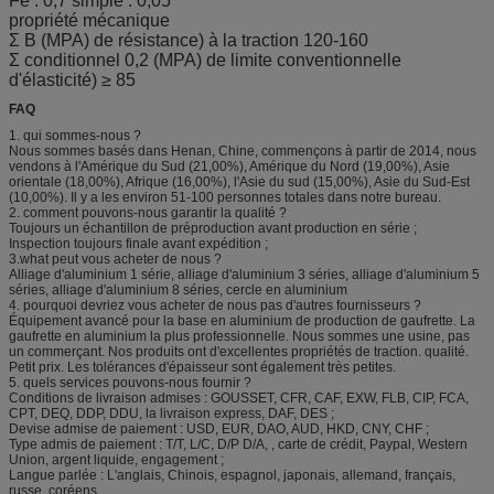
Fe : 0,7 simple : 0,05
propriété mécanique
Σ B (MPA) de résistance) à la traction 120-160
Σ conditionnel 0,2 (MPA) de limite conventionnelle
d'élasticité) ≥ 85
FAQ
1. qui sommes-nous ?
Nous sommes basés dans Henan, Chine, commençons à partir de 2014, nous
vendons à l'Amérique du Sud (21,00%), Amérique du Nord (19,00%), Asie
orientale (18,00%), Afrique (16,00%), l'Asie du sud (15,00%), Asie du Sud-Est
(10,00%). Il y a les environ 51-100 personnes totales dans notre bureau.
2. comment pouvons-nous garantir la qualité ?
Toujours un échantillon de préproduction avant production en série ;
Inspection toujours finale avant expédition ;
3.what peut vous acheter de nous ?
Alliage d'aluminium 1 série, alliage d'aluminium 3 séries, alliage d'aluminium 5
séries, alliage d'aluminium 8 séries, cercle en aluminium
4. pourquoi devriez vous acheter de nous pas d'autres fournisseurs ?
Équipement avancé pour la base en aluminium de production de gaufrette. La
gaufrette en aluminium la plus professionnelle. Nous sommes une usine, pas
un commerçant. Nos produits ont d'excellentes propriétés de traction. qualité.
Petit prix. Les tolérances d'épaisseur sont également très petites.
5. quels services pouvons-nous fournir ?
Conditions de livraison admises : GOUSSET, CFR, CAF, EXW, FLB, CIP, FCA,
CPT, DEQ, DDP, DDU, la livraison express, DAF, DES ;
Devise admise de paiement : USD, EUR, DAO, AUD, HKD, CNY, CHF ;
Type admis de paiement : T/T, L/C, D/P D/A, , carte de crédit, Paypal, Western
Union, argent liquide, engagement ;
Langue parlée : L'anglais, Chinois, espagnol, japonais, allemand, français,
russe, coréens