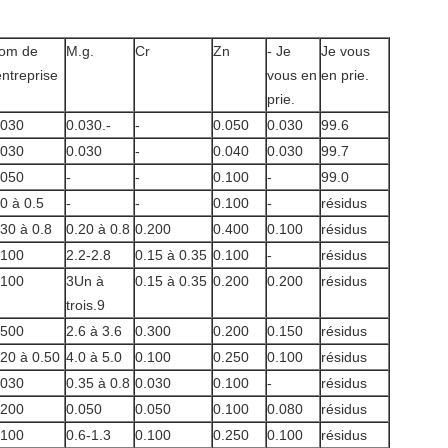
om de
M.g.
Cr
Zn
- Je
Je vous
entreprise
vous en
en prie.
prie.
.030
0.030.-
-
0.050
0.030
99.6
.030
0.030
-
0.040
0.030
99.7
.050
-
-
0.100
-
99.0
.0 à 0.5
-
-
0.100
-
résidus
.30 à 0.8
0.20 à 0.8
0.200
0.400
0.100
résidus
.100
2.2-2.8
0.15 à 0.35
0.100
-
résidus
.100
3Un à
0.15 à 0.35
0.200
0.200
résidus
trois.9
.500
2.6 à 3.6
0.300
0.200
0.150
résidus
.20 à 0.50
4.0 à 5.0
0.100
0.250
0.100
résidus
.030
0.35 à 0.8
0.030
0.100
-
résidus
.200
0.050
0.050
0.100
0.080
résidus
.100
0.6-1.3
0.100
0.250
0.100
résidus