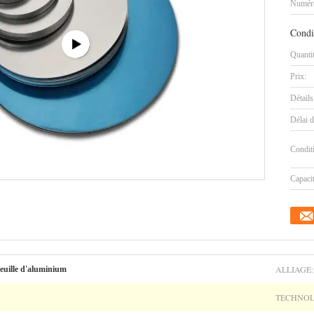
Numéro
Condi
Quanti
Prix:
Détails
Délai d
Condit
Capaci
ALLIAGE:
feuille d'aluminium
TECHNOL