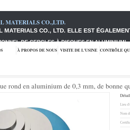
 MATERIALS CO.,LTD.
 MATERIALS CO., LTD. ELLE EST ÉGALEMEN
IONNEL DE CERCLES À DISQUES EN ALUMINIUM
!
OS
À PROPOS DE NOUS
VISITE DE L'USINE
e Cookware
Fabricants 1050 H22 en disque rond en aluminium de 0,3 mm, de
que rond en aluminium de 0,3 mm, de bonne qu
Détail
Lieu d'
Nom de
Certifi