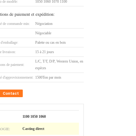
 de modèle:
1050 1060 1070 1100
tions de paiement et expédition:
té de commande min:
Négociation
Négociable
 d'emballage:
Palette ou cas en bois
e livraison:
15 à 21 jours
L/C, T/T, D/P, Western Union, en
ions de paiement:
espèces
té d'approvisionnement:
1500Ton par mois
Contact
1100 1050 1060
OGIE:
Casting direct