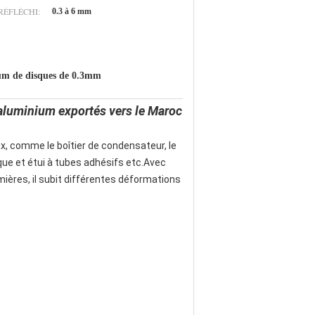
 RÉFLÉCHI:
0.3 à 6 mm
ium de disques de 0.3mm
d'aluminium exportés vers le Maroc
x, comme le boîtier de condensateur, le
ique et étui à tubes adhésifs etc.Avec
ères, il subit différentes déformations