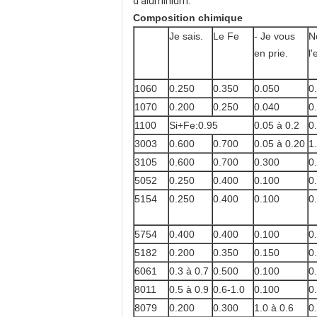
d'aluminium.
Composition chimique
Je sais.
Le Fe
- Je vous
N
en prie.
l'
1060
0.250
0.350
0.050
0
1070
0.200
0.250
0.040
0
1100
Si+Fe:0.95
0.05 à 0.2
0
3003
0.600
0.700
0.05 à 0.20
1
3105
0.600
0.700
0.300
0
5052
0.250
0.400
0.100
0
5154
0.250
0.400
0.100
0
5754
0.400
0.400
0.100
0
5182
0.200
0.350
0.150
0
6061
0.3 à 0.7
0.500
0.100
0
8011
0.5 à 0.9
0.6-1.0
0.100
0
8079
0.200
0.300
1.0 à 0.6
0