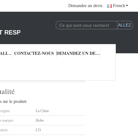
Demandez un devis
French
T RESPONSABLE DE L'EXPLOITATION DE LA 
CONTRÔLE QUALITÉ
CONTACTEZ-NOUS
DEMANDEZ UN DEVIS
 bonne qualité
alité
s sur le produit:
origine:
La Chine
 marque:
Hobe
cation:
CO