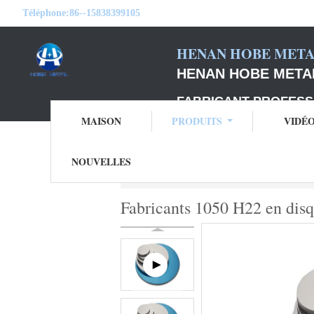
Téléphone:
86--15838399105
HENAN HOBE METAL
HENAN HOBE METAL
FABRICANT PROFESS
MAISON
PRODUITS
VIDÉ
NOUVELLES
Aperçu
Produits
Cercles d'aluminium d
Fabricants 1050 H22 en dis