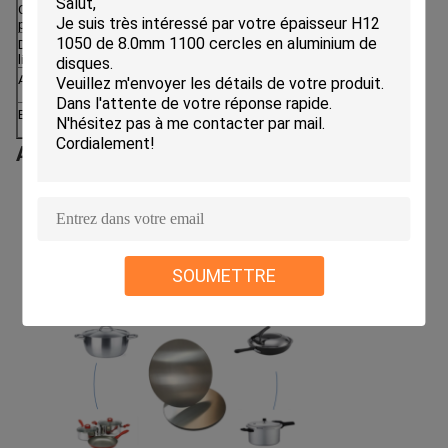
Conditions de
T/T ou L/C à vue
paiement
Délai de
d'ici 30 jours après dépôt de reçu et L/C
livraison
Application
Conteneur de pression, cookware, haute
pression, meubles, etc.
Emballage
Dignes palettes en bois d'exportation
standard
Application
SOUMETTRE