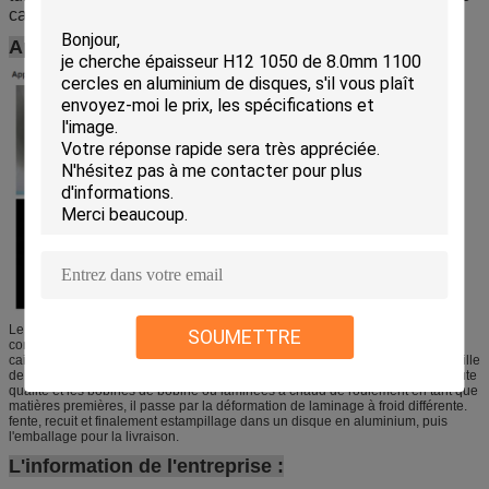
cas cosmétique et la caisse etc. de tube de colle.
Application :
Le cercle/disque en aluminium utilisation principal pour des usages
SOUMETTRE
commerciaux et industriels généraux, comme la caisse de condensateur, la
caisse de pâte dentifrice, les tubes médicaux, les articles de cuisine, la bouteille
de jet, le cas cosmétique et la caisse etc. de tube de colle. Avec le bâti de haute
qualité et les bobines de bobine ou laminées à chaud de roulement en tant que
matières premières, il passe par la déformation de laminage à froid différente.
fente, recuit et finalement estampillage dans un disque en aluminium, puis
l'emballage pour la livraison.
L'information de l'entreprise :