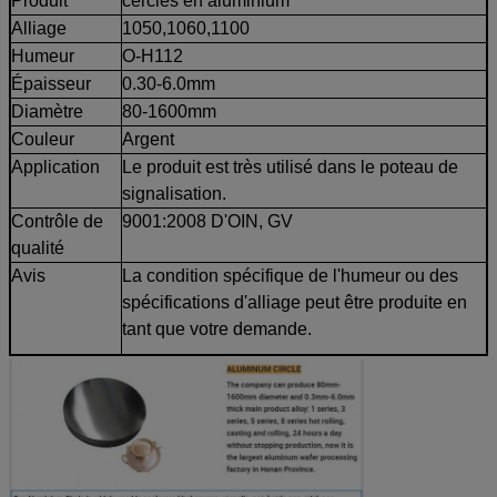
Produit
cercles en aluminium
Alliage
1050,1060,1100
Humeur
O-H112
Épaisseur
0.30-6.0mm
Diamètre
80-1600mm
Couleur
Argent
Application
Le produit est très utilisé dans le poteau de
signalisation.
Contrôle de
9001:2008 D'OIN, GV
qualité
Avis
La condition spécifique de l'humeur ou des
spécifications d'alliage peut être produite en
tant que votre demande.