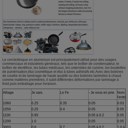
Le cercle/disque en aluminium est principalement utilisé pour des usages
commerciaux et industriels généraux, tels que le boîtier de condensateur, le
boîtier de dentifrice, les tubes médicaux, les ustensiles de cuisine, les bouteilles
de pulvérisation,étui cosmétique et étui à tubes adhésifs etc.Avec des bobines
de coulée et de laminage de haute qualité ou des bobines laminées à chaud
comme matières premières, il subit différentes déformations par laminage à
froid.puis emballage pour livraison.
Alliage
Je sais.
Le Fe
- Je vous en prie.
Nom d
l'entre
1060
0.25
0.35
0.05
0.03
1050
0.25
0.4
0.05
0.05
1100
0.95
0.05 à 0.2
0.05
1200
1.0
0.05
0.05
3003
0.6
0.7
0.05 à 0.2
1.0 à 0