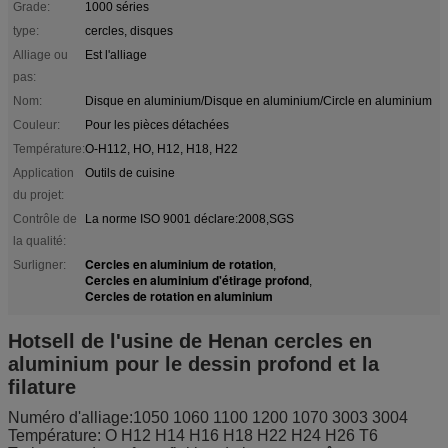
Grade:
1000 séries
type:
cercles, disques
Alliage ou
Est l'alliage
pas:
Nom:
Disque en aluminium/Disque en aluminium/Circle en aluminium
Couleur:
Pour les pièces détachées
Température:
O-H112, HO, H12, H18, H22
Application
Outils de cuisine
du projet:
Contrôle de
La norme ISO 9001 déclare:2008,SGS
la qualité:
Cercles en aluminium de rotation
Surligner:
,
Cercles en aluminium d'étirage profond
,
Cercles de rotation en aluminium
Hotsell de l'usine de Henan cercles en
aluminium pour le dessin profond et la
filature
Numéro d'alliage:1050 1060 1100 1200 1070 3003 3004
Température: O H12 H14 H16 H18 H22 H24 H26 T6