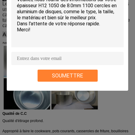
Le cercle/disque en aluminium utilisation principal pour des
usages commerciaux et industriels généraux, comme la
caisse de condensateur, la caisse de pâte dentifrice, les
tubes médicaux, les articles de cuisine, la bouteille de jet, le
cas cosmétique et la caisse etc. de tube de colle.
Application :
SOUMETTRE
Qualité de C.C
Qualité d'étirage profond.
Approprié à faire le cookware, pots courants, casseroles de friture,
bouilloires