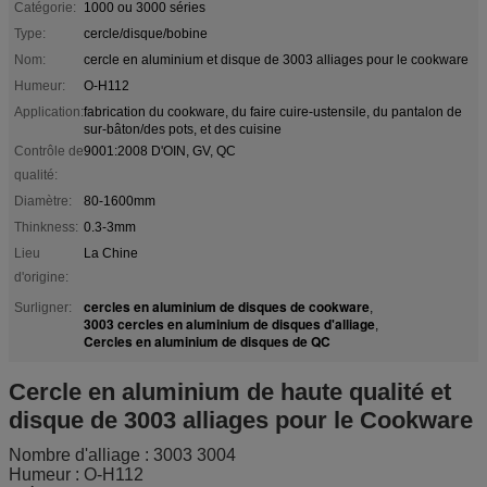
Catégorie:
1000 ou 3000 séries
Type:
cercle/disque/bobine
Nom:
cercle en aluminium et disque de 3003 alliages pour le cookware
Humeur:
O-H112
Application:
fabrication du cookware, du faire cuire-ustensile, du pantalon de
sur-bâton/des pots, et des cuisine
Contrôle de
9001:2008 D'OIN, GV, QC
qualité:
Diamètre:
80-1600mm
Thinkness:
0.3-3mm
Lieu
La Chine
d'origine:
cercles en aluminium de disques de cookware
Surligner:
,
3003 cercles en aluminium de disques d'alliage
,
Cercles en aluminium de disques de QC
Cercle en aluminium de haute qualité et
disque de 3003 alliages pour le Cookware
Nombre d'alliage : 3003 3004
Humeur : O-H112