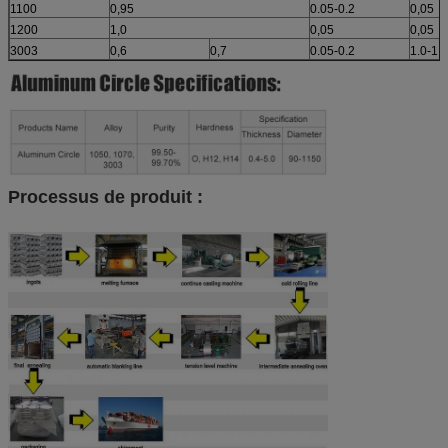
1100
0,95
0.05-0.2
0,05
1200
1,0
0,05
0,05
3003
0,6
0,7
0.05-0.2
1.0-1.5
Processus de produit :