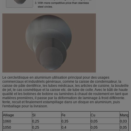
Le cercle/disque en aluminium utilisation principal pour des usages
commerciaux et industriels généraux, comme la caisse de condensateur, la
caisse de pâte dentifrice, les tubes médicaux, les articles de cuisine, la bouteille
de jet, le cas cosmétique et la caisse etc. de tube de colle. Avec le bâti de haute
qualité et les bobines de bobine ou laminées à chaud de roulement en tant que
matières premières, il passe par la déformation de laminage à froid différente.
fente, recuit et finalement estampillage dans un disque en aluminium, puis
l'emballage pour la livraison.
Alliage
SI
Fe
Cu
Manga
1060
0,25
0,35
0,05
0,03
1050
0,25
0,4
0,05
0,05