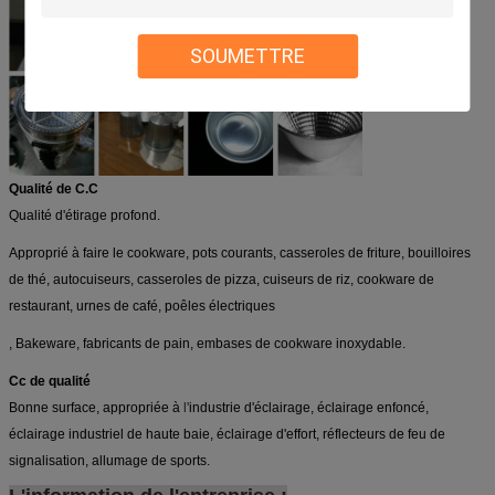
SOUMETTRE
Qualité de C.C
Qualité d'étirage profond.
Approprié à faire le cookware, pots courants, casseroles de friture,
bouilloires
de thé,
autocuiseurs, casseroles de pizza,
cuiseurs de riz,
cookware de
restaurant,
urnes de café, poêles électriques
, Bakeware, fabricants de pain
,
embases de cookware inoxydable.
Cc de qualité
Bonne surface, appropriée à
l'
industrie d'éclairage,
éclairage enfoncé,
éclairage industriel de haute baie, éclairage d'effort, réflecteurs de feu de
signalisation,
allumage de sports.