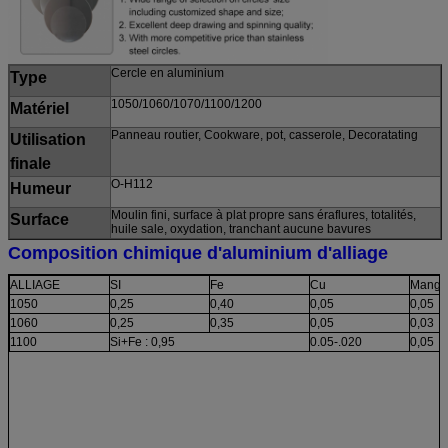
Cercle en aluminium
Type
1050/1060/1070/1100/1200
Matériel
Panneau routier, Cookware, pot, casserole, Decoratating
Utilisation
finale
O-H112
Humeur
Moulin fini, surface à plat propre sans éraflures, totalités,
Surface
huile sale, oxydation, tranchant aucune bavures
Composition chimique d'aluminium d'alliage
ALLIAGE
SI
Fe
Cu
Manga
1050
0,25
0,40
0,05
0,05
1060
0,25
0,35
0,05
0,03
1100
Si+Fe : 0,95
0.05-.020
0,05