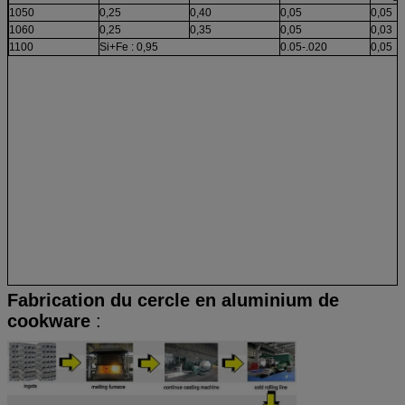
1050
0,25
0,40
0,05
0,05
1060
0,25
0,35
0,05
0,03
1100
Si+Fe : 0,95
0.05-.020
0,05
Fabrication du
cercle en aluminium de
cookware
: