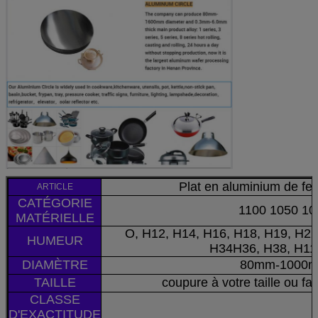
Plat en aluminium de feui
ARTICLE
CATÉGORIE
1100 1050 10
MATÉRIELLE
O, H12, H14, H16, H18, H19, H22
HUMEUR
H34H36, H38, H11
DIAMÈTRE
80mm-1000
TAILLE
coupure à votre taille ou f
CLASSE
D'EXACTITUDE