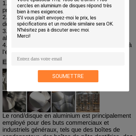
1. Les fabricants se vendent directement et le
prix est concurrentiel.
2. délai de livraison rapide, selon les besoins
des clients
3. production professionnelle des anneaux en
aluminium laminés à froid et laminés à chaud
4. Pouvez vous assurer une petite commande à
l'essai
Exposition de produit :
SOUMETTRE
Le rond/disque en aluminium est principalement
employé pour des buts commerciaux et
industriels généraux, tels que des boîtes de