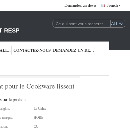
Demandez un devis
French
T RESPONSABLE DE L'EXPLOITATION DE LA 
CONTRÔLE QUALITÉ
CONTACTEZ-NOUS
DEMANDEZ UN DEVIS
issent pour le Cookware lissent de finition
t pour le Cookware lissent
s sur le produit:
origine:
La Chine
 marque:
HOBE
cation:
CO