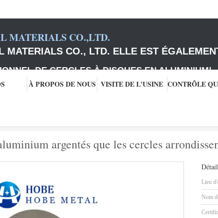
 MATERIALS CO.,LTD.
 MATERIALS CO., LTD. ELLE EST ÉGALEMEN
IONNEL DE CERCLES À DISQUES EN ALUMINIUM
!
OS
À PROPOS DE NOUS
VISITE DE L'USINE
e disques
Les 1070 disques 80mm en aluminium argentés que les cercles arrond
uminium argentés que les cercles arrondissen
Détail
Lieu d'
Nom de
Certifi