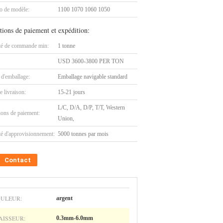
 de modèle:
1100 1070 1060 1050
tions de paiement et expédition:
té de commande min:
1 tonne
USD 3600-3800 PER TON
 d'emballage:
Emballage navigable standard
e livraison:
15-21 jours
L/C, D/A, D/P, T/T, Western
ions de paiement:
Union,
té d'approvisionnement:
5000 tonnes par mois
Contact
ULEUR:
argent
AISSEUR:
0.3mm-6.0mm