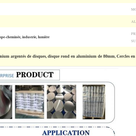
MO
AL
PR
mpe-cheminée, industrie, lumière
SU
inium argentés de disques
disque rond en aluminium de 80mm
Cercles en
,
,