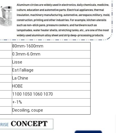
80mm-1600mm
0.3mm-6.0mm
Lisse
Est l'alliage
La Chine
HOBE
1100 1050 1060 1070
+-1%
Decoiling, coupe