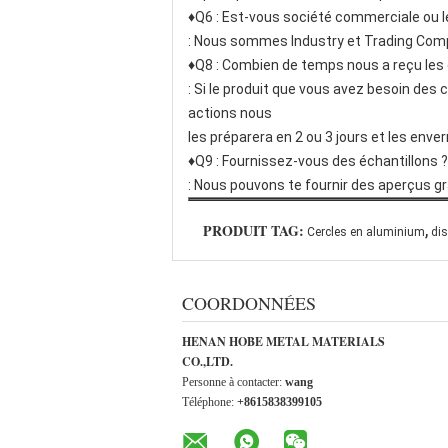
♦Q6 : Est-vous société commerciale ou le
: Nous sommes Industry et Trading Comp
♦Q8 : Combien de temps nous a reçu les 
: Si le produit que vous avez besoin des 
actions nous
les préparera en 2 ou 3 jours et les enve
♦Q9 : Fournissez-vous des échantillons ?
: Nous pouvons te fournir des aperçus grat
,
PRODUIT TAG:
Cercles en aluminium
di
COORDONNÉES
HENAN HOBE METAL MATERIALS
CO.,LTD.
Personne à contacter:
wang
Téléphone:
+8615838399105