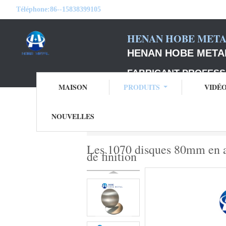
Téléphone:
86--15838399105
HENAN HOBE METAL
HENAN HOBE METAL
FABRICANT PROFESS
MAISON
PRODUITS
VIDÉ
NOUVELLES
Aperçu
Produits
cercles en aluminium d
Les 1070 disques 80mm en al
de finition