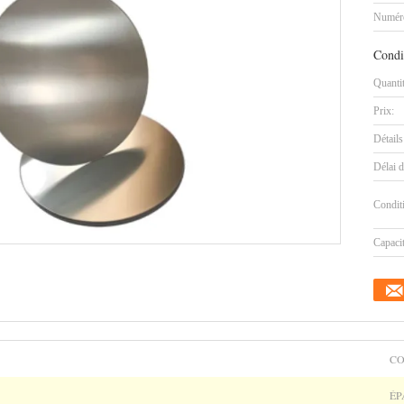
Numéro
Condi
Quanti
Prix:
Détails
Délai d
Condit
Capaci
CO
ÉP