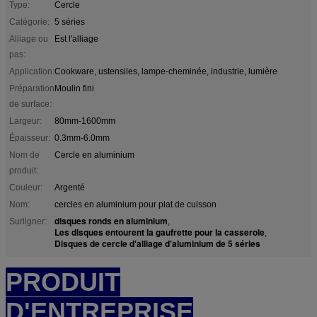
Type:
Cercle
Catégorie:
5 séries
Alliage ou
Est l'alliage
pas:
Application:
Cookware, ustensiles, lampe-cheminée, industrie, lumière
Préparation
Moulin fini
de surface:
Largeur:
80mm-1600mm
Épaisseur:
0.3mm-6.0mm
Nom de
Cercle en aluminium
produit:
Couleur:
Argenté
Nom:
cercles en aluminium pour plat de cuisson
disques ronds en aluminium
Surligner:
,
Les disques entourent la gaufrette pour la casserole
,
Disques de cercle d'alliage d'aluminium de 5 séries
PRODUIT
D'ENTREPRISE