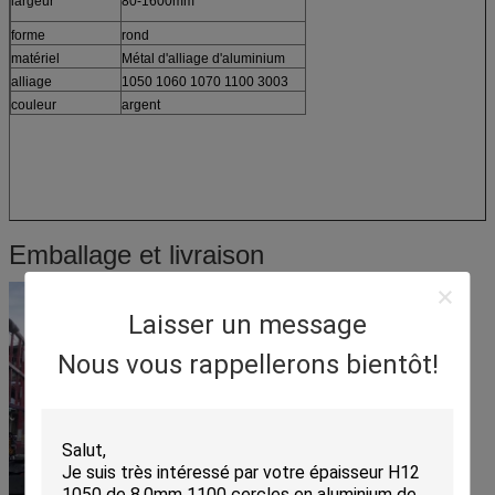
largeur
80-1600mm
forme
rond
matériel
Métal d'alliage d'aluminium
alliage
1050 1060 1070 1100 3003
couleur
argent
Emballage et livraison
Laisser un message
Nous vous rappellerons bientôt!