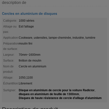
description de
Cercles en aluminium de disques
Catégorie:
1000 séries
Alliage ou
Est l'alliage
pas:
Application:
Cookware, ustensiles, lampe-cheminée, industrie, lumière
Préparation
moulin fini
de surface:
Largeur:
70mm~1600mm
Surface:
finition de moulin
Nom de
Cercle en aluminium
produit:
Alliage:
1050,1100
Échantillon:
Librement
Disque en aluminium de cercle pour la voiture Radictor
Surligner:
,
disques en aluminium de feuille de 1300mm
,
Disques de haute résistance de cercle d'alliage d'aluminium