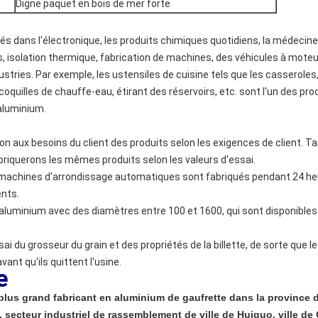
Digne paquet en bois de mer forte
és dans l'électronique, les produits chimiques quotidiens, la médecine, 
, isolation thermique, fabrication de machines, des véhicules à moteur,
stries. Par exemple, les ustensiles de cuisine tels que les casseroles,
coquilles de chauffe-eau, étirant des réservoirs, etc. sont l'un des pro
'aluminium.
on aux besoins du client des produits selon les exigences de client. T
briquerons les mêmes produits selon les valeurs d'essai.
achines d'arrondissage automatiques sont fabriqués pendant 24 heur
ents.
n aluminium avec des diamètres entre 100 et 1600, qui sont disponible
 du grosseur du grain et des propriétés de la billette, de sorte que l
vant qu'ils quittent l'usine.
e
lus grand fabricant en aluminium de gaufrette dans la province d
 secteur industriel de rassemblement de ville de Huiguo, ville d