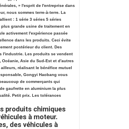
nérales, » l'esprit de l'entreprise dans
eur, nous sommes terre-à-terre. La
ent : 1 série 3 séries 5 séries
a plus grande usine de traitement en
tule activement l'expérience passée
ellence dans les produits. Ceci évite
tement postérieur du client. Des
s l'industrie. Les produits se vendent
, Océanie, Asie du Sud-Est et d'autres
ailleurs, réalisant le bénéfice mutuel
t responsable, Gongyi Haobang vous
a beaucoup de commerçants qui
e gaufrette en aluminium la plus
lité. Petit prix. Les tolérances
es produits chimiques
véhicules à moteur
.
es, des véhicules à