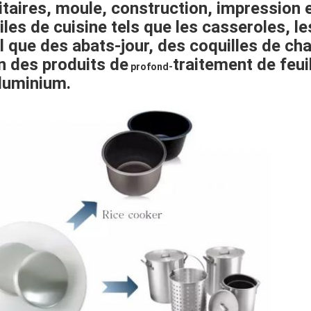
itaires, moule, construction, impression e
iles de cuisine tels que
les casseroles
, l
l que
des abats-jour
,
des coquilles de ch
'un des produits de
traitement de feuil
profond-
aluminium.