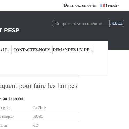
Demandez un devis
French
T RESPONSABLE DE L'EXPLOITATION DE LA 
CONTRÔLE QUALITÉ
CONTACTEZ-NOUS
DEMANDEZ UN DEVIS
quent pour faire les lampes en aluminium de pot
aquent pour faire les lampes
s sur le produit:
origine:
La Chine
 marque:
HOBO
cation:
CO