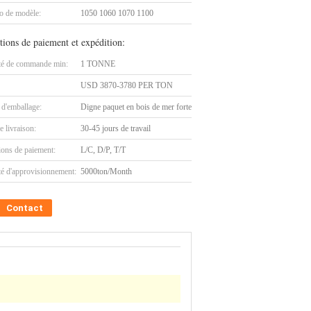
 de modèle:
1050 1060 1070 1100
tions de paiement et expédition:
té de commande min:
1 TONNE
USD 3870-3780 PER TON
 d'emballage:
Digne paquet en bois de mer forte
e livraison:
30-45 jours de travail
ions de paiement:
L/C, D/P, T/T
té d'approvisionnement:
5000ton/Month
Contact