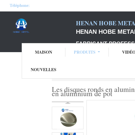
Téléphone:
HENAN HOBE METAL
HENAN HOBE METAL
FABRICANT PROFESS
MAISON
PRODUITS
VIDÉ
NOUVELLES
Aperçu
Produits
Cercle rond en alumin
Les disques ronds en alumini
en aluminium de pot