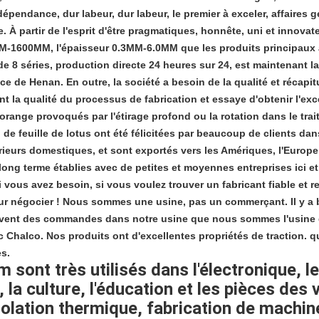
épendance, dur labeur, dur labeur, le premier à exceler, affaires gé
 À partir de l'esprit d'être pragmatiques, honnête, uni et innovat
M-1600MM, l'épaisseur 0.3MM-6.0MM que les produits principaux alli
 8 séries, production directe 24 heures sur 24, est maintenant l
e de Henan. En outre, la société a besoin de la qualité et récapi
nt la qualité du processus de fabrication et essaye d'obtenir l'exc
range provoqués par l'étirage profond ou la rotation dans le trai
d de feuille de lotus ont été félicitées par beaucoup de clients dan
rieurs domestiques, et sont exportés vers les Amériques, l'Europe
long terme établies avec de petites et moyennes entreprises ici et 
i vous avez besoin, si vous voulez trouver un fabricant fiable e
our négocier ! Nous sommes une usine, pas un commerçant. Il y 
uvent des commandes dans notre usine que nous sommes l'usine d
halco. Nos produits ont d'excellentes propriétés de traction. qua
es.
m sont très utilisés dans
l'électronique
,
l
,
la culture
,
l'éducation
et
les pièces des 
solation thermique, fabrication de machin