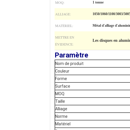
MOQ:
1 tonne
ALLIAGE:
1050/1060/1100/3003/500
MATÉRIEL:
Métal d'alliage d'alumin
METTRE EN
Les disques en alum
ÉVIDENCE:
Paramètre
Nom de produit
Couleur
Forme
Surface
MOQ
Taille
Alliage
Norme
Matériel