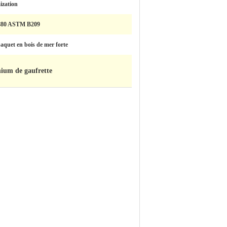
ization
880 ASTM B209
aquet en bois de mer forte
nium de gaufrette