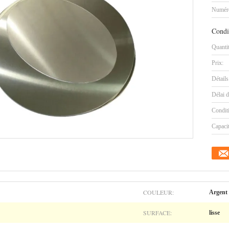
Numéro
Condi
Quanti
Prix:
Détails
Délai d
Condit
Capaci
COULEUR:
Argent
SURFACE:
lisse