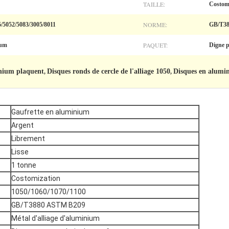
TAILLE:
Costom
NORME:
5/5052/5083/3005/8011
GB/T3
PAQUET:
ium
Digne p
inium plaquent
Disques ronds de cercle de l'alliage 1050
Disques en alumi
,
,
Gaufrette en aluminium
Argent
Librement
Lisse
1 tonne
Costomization
1050/1060/1070/1100
GB/T3880 ASTM B209
Métal d'alliage d'aluminium