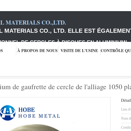
 MATERIALS CO.,LTD.
 MATERIALS CO., LTD. ELLE EST ÉGALEMEN
IONNEL DE CERCLES À DISQUES EN ALUMINIUM
!
OS
À PROPOS DE NOUS
VISITE DE L'USINE
ium
Les disques ronds en aluminium de gaufrette de cercle de l'alliage 1050 pla
um de gaufrette de cercle de l'alliage 1050 pl
Détail
Lieu d'
Nom de
Certifi