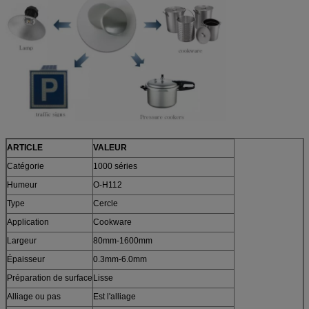
ARTICLE
VALEUR
Catégorie
1000 séries
Humeur
O-H112
Type
Cercle
Application
Cookware
Largeur
80mm-1600mm
Épaisseur
0.3mm-6.0mm
Préparation de surface
Lisse
Alliage ou pas
Est l'alliage