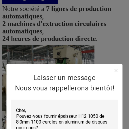
Notre société a
7 lignes de production
automatiques
,
2 machines d'extraction circulaires
automatiques
,
24 heures de production directe
.
Laisser un message
Nous vous rappellerons bientôt!