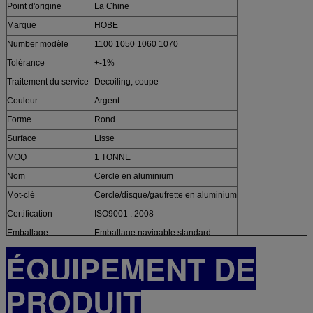
Point d'origine
La Chine
Marque
HOBE
Number modèle
1100 1050 1060 1070
Tolérance
+-1%
Traitement du service
Decoiling, coupe
Couleur
Argent
Forme
Rond
Surface
Lisse
MOQ
1 TONNE
Nom
Cercle en aluminium
Mot-clé
Cercle/disque/gaufrette en aluminium
Certification
ISO9001 : 2008
Emballage
Emballage navigable standard
ÉQUIPEMENT DE
PRODUIT