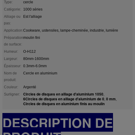
Type:
cercle
Catégorie:
1000 séries
Alliage ou
Est l'alliage
pas:
Application:
Cookware, ustensiles, lampe-cheminée, industrie, lumière
Préparation
moulin fini
de surface:
Humeur:
O-H112
Largeur:
80mm-1600mm
Épaisseur:
0.3mm-6.0mm
Nom de
Cercle en aluminium
produit:
Couleur:
Argenté
Circles de disques en alliage d'aluminium 1050
Surligner:
,
6Circles de disques en alliage d'aluminium de 0
0 mm
,
,
Circles de disques en aluminium finis au moulin
DESCRIPTION DE