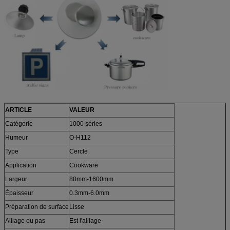
ARTICLE
VALEUR
Catégorie
1000 séries
Humeur
O-H112
Type
Cercle
Application
Cookware
Largeur
80mm-1600mm
Épaisseur
0.3mm-6.0mm
Préparation de surface
Lisse
Alliage ou pas
Est l'alliage