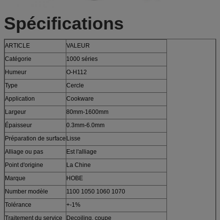
Spécifications
ARTICLE
VALEUR
Catégorie
1000 séries
Humeur
O-H112
Type
Cercle
Application
Cookware
Largeur
80mm-1600mm
Épaisseur
0.3mm-6.0mm
Préparation de surface
Lisse
Alliage ou pas
Est l'alliage
Point d'origine
La Chine
Marque
HOBE
Number modèle
1100 1050 1060 1070
Tolérance
+-1%
Traitement du service
Decoiling, coupe