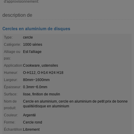
d'approvisionnement:
description de
Cercles en aluminium de disques
Type:
cercle
Catégorie:
1000 séries
Alliage ou
Est l'alliage
pas:
Application:
Cookware, ustensiles
Humeur:
O-H112, O H14 H24 H18
Largeur:
80mm~1600mm
Épaisseur:
0.3mm~6.0mm
Surface:
lisse, finition de moulin
Nom de
Cercle en aluminium, cercle en aluminium de petit prix de bonne
qualité/disque en aluminium
produit:
Couleur:
Argenté
Forme:
Cercle rond
Échantillon:
Librement