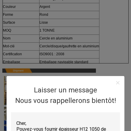
Couleur
Argent
Forme
Rond
Surface
Lisse
MOQ
1 TONNE
Nom
Cercle en aluminium
Mot-clé
Cercle/disque/gaufrette en aluminium
Certification
ISO9001 : 2008
Emballage
Emballage navigable standard
Laisser un message
Nous vous rappellerons bientôt!