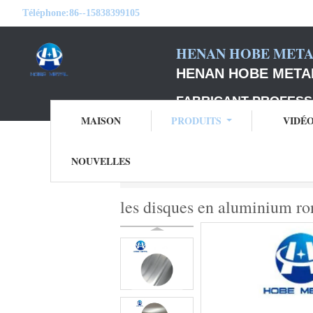
Téléphone:
86--15838399105
HENAN HOBE METAL
HENAN HOBE METAL
FABRICANT PROFESS
MAISON
PRODUITS
VIDÉ
NOUVELLES
Aperçu
Produits
cercles en aluminium d
les disques en aluminium r