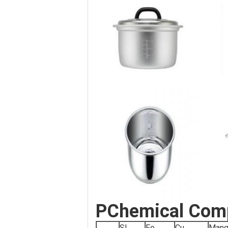
PChemical Comp
SI
Fe
Cu
Mang