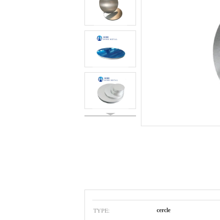
TYPE:
cercle