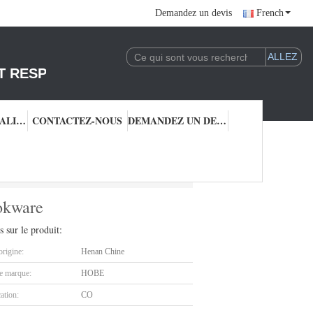
Demandez un devis
French
T RESPONSABLE DE L'EXPLOITATION DE LA 
CONTRÔLE QUALITÉ
CONTACTEZ-NOUS
DEMANDEZ UN DEVIS
r le Cookware
okware
s sur le produit:
origine:
Henan Chine
 marque:
HOBE
cation:
CO