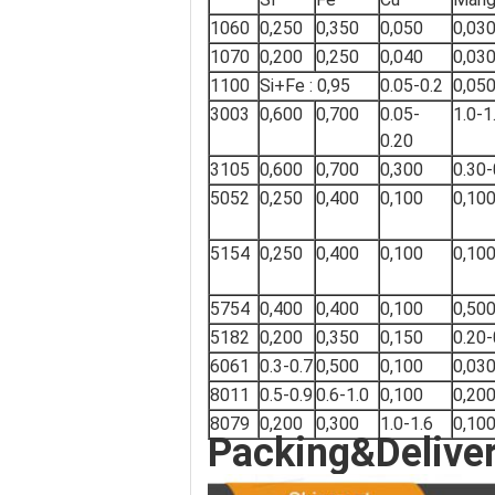
1060
0,250
0,350
0,050
0,03
1070
0,200
0,250
0,040
0,03
1100
Si+Fe : 0,95
0.05-0.2
0,05
3003
0,600
0,700
0.05-
1.0-1
0.20
3105
0,600
0,700
0,300
0.30-
5052
0,250
0,400
0,100
0,10
5154
0,250
0,400
0,100
0,10
5754
0,400
0,400
0,100
0,50
5182
0,200
0,350
0,150
0.20-
6061
0.3-0.7
0,500
0,100
0,03
8011
0.5-0.9
0.6-1.0
0,100
0,20
8079
0,200
0,300
1.0-1.6
0,10
Packing&Delive