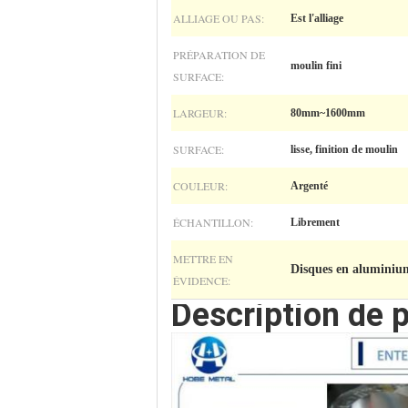
ALLIAGE OU PAS:
Est l'alliage
PRÉPARATION DE
moulin fini
SURFACE:
LARGEUR:
80mm~1600mm
SURFACE:
lisse, finition de moulin
COULEUR:
Argenté
ÉCHANTILLON:
Librement
METTRE EN
Disques en aluminiu
ÉVIDENCE:
Description de p