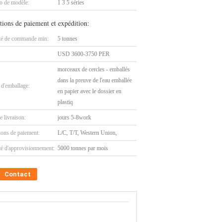
 de modèle:
1 3 5 séries
tions de paiement et expédition:
té de commande min:
5 tonnes
USD 3600-3750 PER
morceaux de cercles - emballés
dans la preuve de l'eau emballée
 d'emballage:
en papier avec le dossier en
plastiq
e livraison:
jours 5-8work
ions de paiement:
L/C, T/T, Western Union,
té d'approvisionnement:
5000 tonnes par mois
Contact