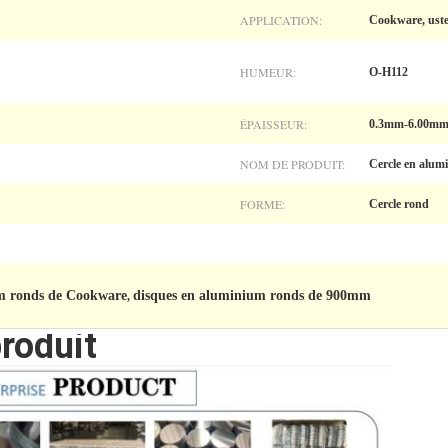
APPLICATION:
Cookware, uste
HUMEUR:
O-H112
ÉPAISSEUR:
0.3mm-6.00m
NOM DE PRODUIT:
Cercle en alum
FORME:
Cercle rond
m ronds de Cookware
disques en aluminium ronds de 900mm
,
roduit