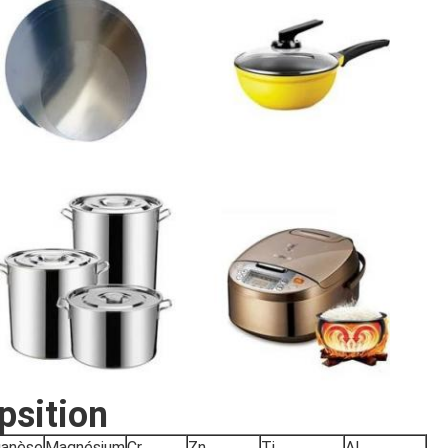
sition
anèse
Magnésium
Cr
Zn
Ti
Al