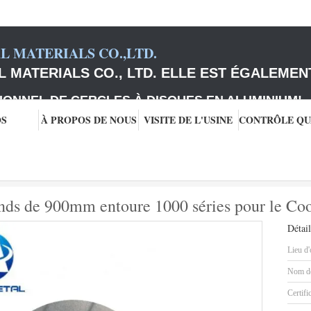
 MATERIALS CO.,LTD.
 MATERIALS CO., LTD. ELLE EST ÉGALEMEN
IONNEL DE CERCLES À DISQUES EN ALUMINIUM
!
OS
À PROPOS DE NOUS
VISITE DE L'USINE
e disques
les disques en aluminium ronds de 900mm entoure 1000 séries pou
onds de 900mm entoure 1000 séries pour le Co
Détail
Lieu d'
Nom de
Certifi