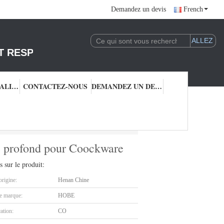
Demandez un devis
French
T RESPONSABLE DE L'EXPLOITATION DE LA 
CONTRÔLE QUALITÉ
CONTACTEZ-NOUS
DEMANDEZ UN DEVIS
'étirage profond pour Coockware
e profond pour Coockware
s sur le produit:
origine:
Henan Chine
 marque:
HOBE
cation:
CO