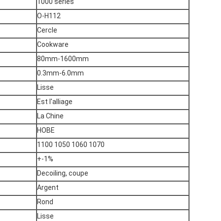
1000 séries
O-H112
Cercle
Cookware
80mm-1600mm
0.3mm-6.0mm
Lisse
Est l'alliage
La Chine
HOBE
1100 1050 1060 1070
+-1%
Decoiling, coupe
Argent
Rond
Lisse