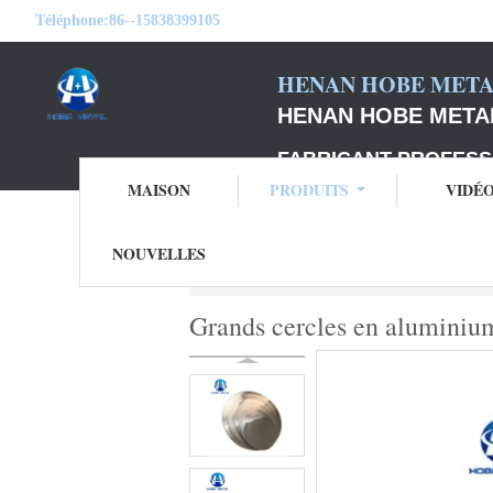
Téléphone:
86--15838399105
HENAN HOBE METAL
HENAN HOBE METAL
FABRICANT PROFESS
MAISON
PRODUITS
VIDÉ
NOUVELLES
Aperçu
Produits
cercles en aluminium d
Grands cercles en aluminiu