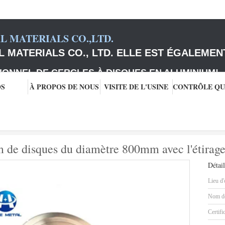
 MATERIALS CO.,LTD.
 MATERIALS CO., LTD. ELLE EST ÉGALEMEN
IONNEL DE CERCLES À DISQUES EN ALUMINIUM
!
OS
À PROPOS DE NOUS
VISITE DE L'USINE
e disques
Grands cercles en aluminium de disques du diamètre 800mm avec l
m de disques du diamètre 800mm avec l'étirag
Détail
Lieu d'
Nom de
Certifi