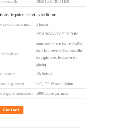
 de modèle:
1050 1060 1070 1100
tions de paiement et expédition:
té de commande min:
5 tonnes
USD 3600-3800 PER TON
morceaux de cercles - emballés
dans la preuve de l'eau emballée
 d'emballage:
en papier avec le dossier en
plastiq
e livraison:
15-30days
ions de paiement:
L/C, T/T, Western Union,
té d'approvisionnement:
5000 tonnes par mois
Contact