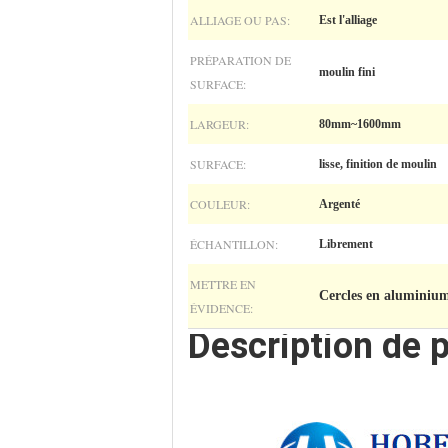
ALLIAGE OU PAS:
Est l'alliage
PRÉPARATION DE
moulin fini
SURFACE:
LARGEUR:
80mm~1600mm
SURFACE:
lisse, finition de moulin
COULEUR:
Argenté
ÉCHANTILLON:
Librement
METTRE EN
Cercles en aluminium
ÉVIDENCE:
Description de p