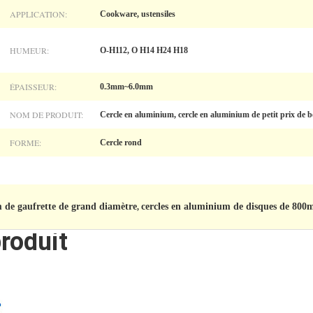
APPLICATION:
Cookware, ustensiles
HUMEUR:
O-H112, O H14 H24 H18
ÉPAISSEUR:
0.3mm~6.0mm
NOM DE PRODUIT:
Cercle en aluminium, cercle en aluminium de petit prix de 
FORME:
Cercle rond
 de gaufrette de grand diamètre
cercles en aluminium de disques de 80
,
roduit