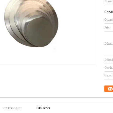
Numéro
Condi
Quanti
Prix:
Détails
Délai d
Condit
Capaci
CATÉGORIE:
1000 séries