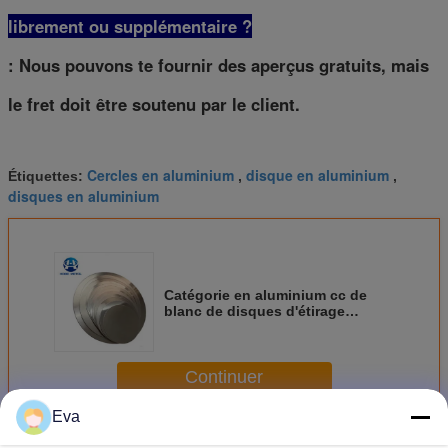
librement ou supplémentaire ?
: Nous pouvons te fournir des aperçus gratuits, mais
le fret doit être soutenu par le client.
Cercles en aluminium
disque en aluminium
Étiquettes:
,
,
disques en aluminium
Catégorie en aluminium cc de
blanc de disques d'étirage
profond autour de la gaufrette
1.6mm recuisant
Continuer
Eva
Cercles en aluminium de disques
Plus