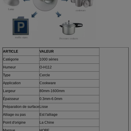
ARTICLE
VALEUR
Catégorie
1000 séries
Humeur
O-H112
Type
Cercle
Application
Cookware
Largeur
80mm-1600mm
Épaisseur
0.3mm-6.0mm
Préparation de surface
Lisse
Alliage ou pas
Est l'alliage
Point d'origine
La Chine
Marque
HOBE