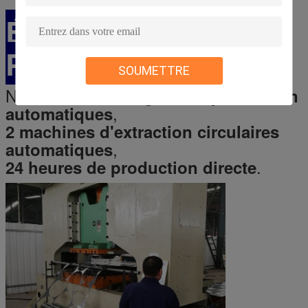
ÉQUIPEMENT DE
PRODUIT
SOUMETTRE
Notre société a
7 lignes de production
,
automatiques
2 machines d'extraction circulaires
,
automatiques
.
24 heures de production directe