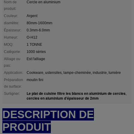
Nom de
Cercle en aluminium
produit:
Couleur:
Argent
diamètre:
80mm-1600mm
Épaisseur:
0.3mm-6.0mm
Humeur:
O-H12
MOQ:
1 TONNE
Catégorie:
1000 séries
Alliage ou
Est l'alliage
pas:
Application:
Cookware, ustensiles, lampe-cheminée, industrie, lumière
Préparation
moulin fini
de surface:
Le plat de cuisine filtre les blancs en aluminium de cercles
Surligner:
,
cercles en aluminium d'épaisseur de 2mm
DESCRIPTION DE
PRODUIT