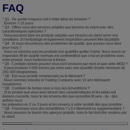
FAQ
* Q1 : De quelle longueur est-il votre délai de livraison ?
: Environ 7-15 jours.
* Q3 : Offrez-vous des services adaptés aux besoins du client avec des
caractéristiques spéciales ?
: Nous pouvons faire les produits adaptés aux besoins du client selon vos
conditions. Et l'emballage et également l'expédition peuvent être facultatifs.
* Q4 : Si nous rencontrons des problèmes de qualité, que pouvez-vous faire
pour nous ?
: Nous ne laissons pas les produits non qualifiés quitter l'usine. Nous avons un
inspection.ifit de qualité normale est confimedthat que c'est un problème avec
notre produit, nous traiterons lui à temps.
* Q5 : Combien tonnes pouvez-vous est-il produire par mois et que votre MOQ ?
: Il peut produire 3 000 tonnes par mois avec une quantité d'ordre minimum de
200-300 kilogrammes.
* Q6 : Est-vous société commerciale ou le fabricant ?
: Nous sommes Industry et Trading Company avec 10 ans fabriquent
l'expérience.
* Q8 : Combien de temps nous a reçu les échantillons ?
: Si le produit que vous avez besoin des caractéristiques et les tailles est
dedans courante, nous te les enverra dès que posssible.fit sera - de - des
actions nous
les préparera en 2 ou 3 jours et les enverra à votre société dès que possible.
* Q9 : Fournissez-vous des échantillons ? LS il librement ou supplémentaire ?
: Nous pouvons te fournir des aperçus gratuits, mais le fret doit être soutenu par
le client.