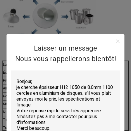
Laisser un message
Nous vous rappellerons bientôt!
Largeur
80mm-1600mm
Épaisseur
0.3mm-6.0mm
Préparation de surface
Lisse
Alliage ou pas
Est l'alliage
Point d'origine
La Chine
Marque
HOBE
Number modèle
1100 1050 1060 1070
Tolérance
+-1%
Traitement du service
Decoiling, coupe