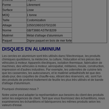
Forme
Librement
Surface
Lisse
MOQ
1 tonne
Taille
Costomization
Alliage
1050/1060/1070/1100
Norme
GB/T3880 ASTM B209
Matériel
Métal d'alliage d'aluminium
Paquet
Digne paquet en bois de mer forte
DISQUES EN ALUMINIUM
Les cercles en aluminium sont très utilisés dans l'électronique, les produits
chimiques quotidiens, la médecine, la culture, l'éducation et les pièces des
véhicules à moteur. Appareils électriques, isolation thermique, fabrication de
machines, des véhicules à moteur, aérospatial, militaires, moule, construction,
impression et d'autres industries. Par exemple, les ustensiles de cuisine tels
que les casseroles, les autocuiseurs, et le matériel antiadhésifs tel que des
abats-jour, des coquilles de chauffe-eau, étirant des réservoirs, etc. sont l'un
des produits de profond-traitement de feuille les plus très utilisés et de bande
d'alliage d'aluminium.
Pourquoi choisissez-nous ?
Notre usine peut adapter la représentation aux besoins du client des produits
selon les exigences de client. Tant que vous fournissez des échantillons, nous
examinerons les échantillons et fabriquerons les mêmes produits selon les
valeurs d'essai.