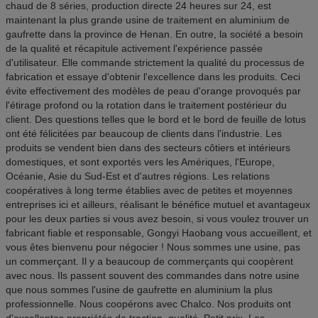
chaud de 8 séries, production directe 24 heures sur 24, est
maintenant la plus grande usine de traitement en aluminium de
gaufrette dans la province de Henan. En outre, la société a besoin
de la qualité et récapitule activement l'expérience passée
d'utilisateur. Elle commande strictement la qualité du processus de
fabrication et essaye d'obtenir l'excellence dans les produits. Ceci
évite effectivement des modèles de peau d'orange provoqués par
l'étirage profond ou la rotation dans le traitement postérieur du
client. Des questions telles que le bord et le bord de feuille de lotus
ont été félicitées par beaucoup de clients dans l'industrie. Les
produits se vendent bien dans des secteurs côtiers et intérieurs
domestiques, et sont exportés vers les Amériques, l'Europe,
Océanie, Asie du Sud-Est et d'autres régions. Les relations
coopératives à long terme établies avec de petites et moyennes
entreprises ici et ailleurs, réalisant le bénéfice mutuel et avantageux
pour les deux parties si vous avez besoin, si vous voulez trouver un
fabricant fiable et responsable, Gongyi Haobang vous accueillent, et
vous êtes bienvenu pour négocier ! Nous sommes une usine, pas
un commerçant. Il y a beaucoup de commerçants qui coopèrent
avec nous. Ils passent souvent des commandes dans notre usine
que nous sommes l'usine de gaufrette en aluminium la plus
professionnelle. Nous coopérons avec Chalco. Nos produits ont
d'excellentes propriétés de traction. qualité. Petit prix. Les