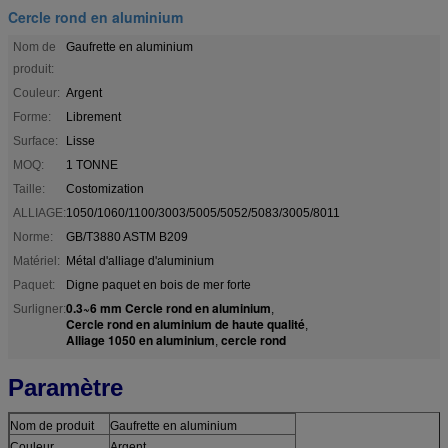
Cercle rond en aluminium
Nom de
Gaufrette en aluminium
produit:
Couleur:
Argent
Forme:
Librement
Surface:
Lisse
MOQ:
1 TONNE
Taille:
Costomization
ALLIAGE:
1050/1060/1100/3003/5005/5052/5083/3005/8011
Norme:
GB/T3880 ASTM B209
Matériel:
Métal d'alliage d'aluminium
Paquet:
Digne paquet en bois de mer forte
0.3~6 mm Cercle rond en aluminium
Surligner:
,
Cercle rond en aluminium de haute qualité
,
Alliage 1050 en aluminium
cercle rond
,
Paramètre
Nom de produit
Gaufrette en aluminium
Couleur
Argent