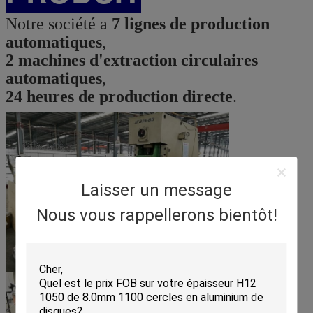
Notre société a
7 lignes de production
automatiques
,
2 machines d'extraction circulaires
automatiques
,
24 heures de production directe
.
Laisser un message
Nous vous rappellerons bientôt!