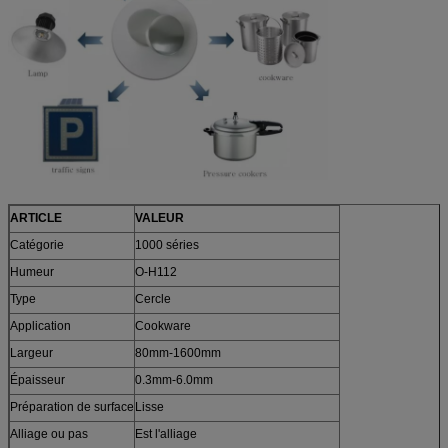
ARTICLE
VALEUR
Catégorie
1000 séries
Humeur
O-H112
Type
Cercle
Application
Cookware
Largeur
80mm-1600mm
Épaisseur
0.3mm-6.0mm
Préparation de surface
Lisse
Alliage ou pas
Est l'alliage