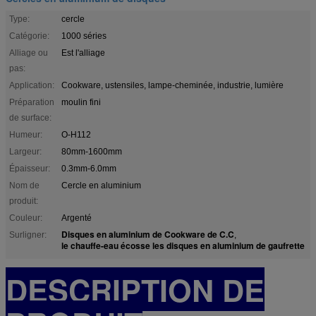
Type:
cercle
Catégorie:
1000 séries
Alliage ou
Est l'alliage
pas:
Application:
Cookware, ustensiles, lampe-cheminée, industrie, lumière
Préparation
moulin fini
de surface:
Humeur:
O-H112
Largeur:
80mm-1600mm
Épaisseur:
0.3mm-6.0mm
Nom de
Cercle en aluminium
produit:
Couleur:
Argenté
Disques en aluminium de Cookware de C.C
Surligner:
,
le chauffe-eau écosse les disques en aluminium de gaufrette
DESCRIPTION DE