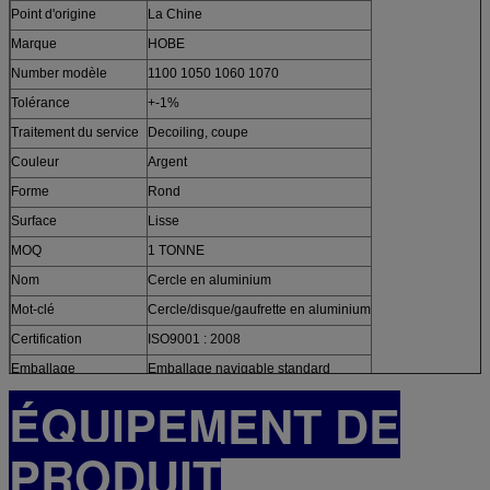
Point d'origine
La Chine
Marque
HOBE
Number modèle
1100 1050 1060 1070
Tolérance
+-1%
Traitement du service
Decoiling, coupe
Couleur
Argent
Forme
Rond
Surface
Lisse
MOQ
1 TONNE
Nom
Cercle en aluminium
Mot-clé
Cercle/disque/gaufrette en aluminium
Certification
ISO9001 : 2008
Emballage
Emballage navigable standard
ÉQUIPEMENT DE
PRODUIT