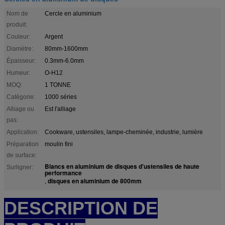
Nom de
Cercle en aluminium
produit:
Couleur:
Argent
Diamètre:
80mm-1600mm
Épaisseur:
0.3mm-6.0mm
Humeur:
O-H12
MOQ:
1 TONNE
Catégorie:
1000 séries
Alliage ou
Est l'alliage
pas:
Application:
Cookware, ustensiles, lampe-cheminée, industrie, lumière
Préparation
moulin fini
de surface:
Blancs en aluminium de disques d'ustensiles de haute
Surligner:
performance
disques en aluminium de 800mm
,
DESCRIPTION DE