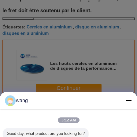
le fret doit être soutenu par le client.
Cercles en aluminium
disque en aluminium
Étiquettes:
,
,
disques en aluminium
Les hauts cercles en aluminium
de disques de la performance
800mm masque pour des
ustensiles de Cookware
Continuer
wang
Cercles en aluminium de disques
Plus
3:12 AM
Good day, what product are you looking for?