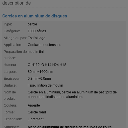
description de
Cercles en aluminium de disques
Type:
cercle
Catégorie:
1000 séries
Alliage ou pas:
Est l'alliage
Application:
Cookware, ustensiles
Préparation de
moulin fini
surface:
Humeur:
O-H112, O H14 H24 H18
Largeur:
80mm~1600mm
Épaisseur:
0.3mm~6.0mm
Surface:
lisse, finition de moulin
Nom de
Cercle en aluminium, cercle en aluminium de petit prix de
bonne qualité/disque en aluminium
produit:
Couleur:
Argenté
Forme:
Cercle rond
Échantillon:
Librement
blanc en aluminium de disques de meubles de route
Surligner:
,