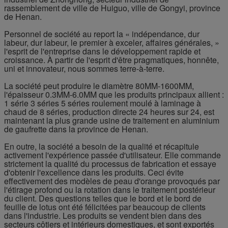
rassemblement de ville de Huiguo, ville de Gongyi, province
de Henan.
Personnel de société au report la « indépendance, dur
labeur, dur labeur, le premier à exceler, affaires générales, »
l'esprit de l'entreprise dans le développement rapide et
croissance. À partir de l'esprit d'être pragmatiques, honnête,
uni et innovateur, nous sommes terre-à-terre.
La société peut produire le diamètre 80MM-1600MM,
l'épaisseur 0.3MM-6.0MM que les produits principaux allient :
1 série 3 séries 5 séries roulement moulé à laminage à
chaud de 8 séries, production directe 24 heures sur 24, est
maintenant la plus grande usine de traitement en aluminium
de gaufrette dans la province de Henan.
En outre, la société a besoin de la qualité et récapitule
activement l'expérience passée d'utilisateur. Elle commande
strictement la qualité du processus de fabrication et essaye
d'obtenir l'excellence dans les produits. Ceci évite
effectivement des modèles de peau d'orange provoqués par
l'étirage profond ou la rotation dans le traitement postérieur
du client. Des questions telles que le bord et le bord de
feuille de lotus ont été félicitées par beaucoup de clients
dans l'industrie. Les produits se vendent bien dans des
secteurs côtiers et intérieurs domestiques, et sont exportés