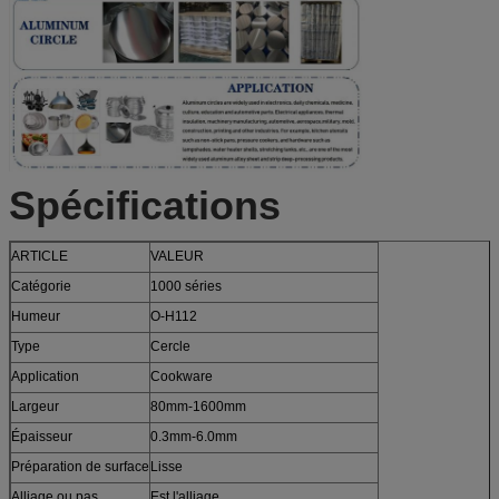
Spécifications
ARTICLE
VALEUR
Catégorie
1000 séries
Humeur
O-H112
Type
Cercle
Application
Cookware
Largeur
80mm-1600mm
Épaisseur
0.3mm-6.0mm
Préparation de surface
Lisse
Alliage ou pas
Est l'alliage