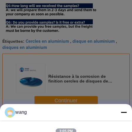
Cercles en aluminium
disque en aluminium
Étiquettes:
,
,
disques en aluminium
Résistance à la corrosion de
finition cercles de disques de
feuille de 3003 de moulin en
aluminium spécial de gaufrette
Continuer
wang
Cercles en aluminium de disques
Plus
3:05 PM