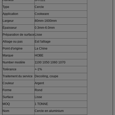
Humeur
O-H112
Type
Cercle
Application
Cookware
Largeur
80mm-1600mm
Épaisseur
0.3mm-6.0mm
Préparation de surface
Lisse
Alliage ou pas
Est l'alliage
Point d'origine
La Chine
Marque
HOBE
Number modèle
1100 1050 1060 1070
Tolérance
+-1%
Traitement du service
Decoiling, coupe
Couleur
Argent
Forme
Rond
Surface
Lisse
MOQ
1 TONNE
Nom
Cercle en aluminium