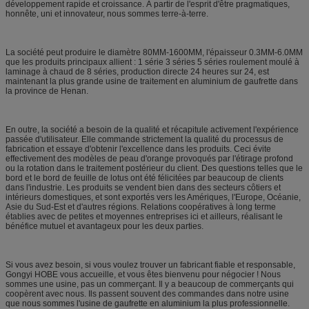
développement rapide et croissance. À partir de l'esprit d'être pragmatiques,
honnête, uni et innovateur, nous sommes terre-à-terre.
La société peut produire le diamètre 80MM-1600MM, l'épaisseur 0.3MM-6.0MM
que les produits principaux allient : 1 série 3 séries 5 séries roulement moulé à
laminage à chaud de 8 séries, production directe 24 heures sur 24, est
maintenant la plus grande usine de traitement en aluminium de gaufrette dans
la province de Henan.
En outre, la société a besoin de la qualité et récapitule activement l'expérience
passée d'utilisateur. Elle commande strictement la qualité du processus de
fabrication et essaye d'obtenir l'excellence dans les produits. Ceci évite
effectivement des modèles de peau d'orange provoqués par l'étirage profond
ou la rotation dans le traitement postérieur du client. Des questions telles que le
bord et le bord de feuille de lotus ont été félicitées par beaucoup de clients
dans l'industrie. Les produits se vendent bien dans des secteurs côtiers et
intérieurs domestiques, et sont exportés vers les Amériques, l'Europe, Océanie,
Asie du Sud-Est et d'autres régions. Relations coopératives à long terme
établies avec de petites et moyennes entreprises ici et ailleurs, réalisant le
bénéfice mutuel et avantageux pour les deux parties.
Si vous avez besoin, si vous voulez trouver un fabricant fiable et responsable,
Gongyi HOBE vous accueille, et vous êtes bienvenu pour négocier ! Nous
sommes une usine, pas un commerçant. Il y a beaucoup de commerçants qui
coopèrent avec nous. Ils passent souvent des commandes dans notre usine
que nous sommes l'usine de gaufrette en aluminium la plus professionnelle.