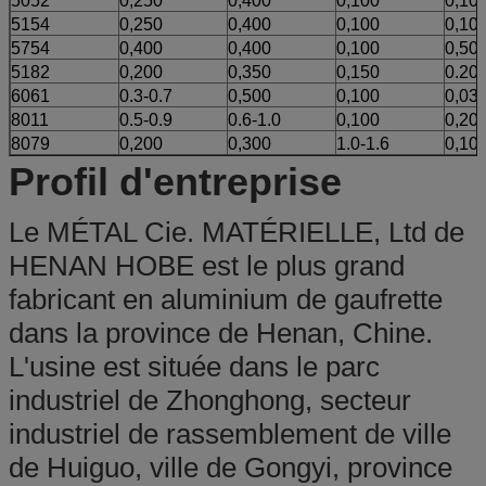
5052
0,250
0,400
0,100
0,10
5154
0,250
0,400
0,100
0,10
5754
0,400
0,400
0,100
0,50
5182
0,200
0,350
0,150
0.20-
6061
0.3-0.7
0,500
0,100
0,03
8011
0.5-0.9
0.6-1.0
0,100
0,20
8079
0,200
0,300
1.0-1.6
0,10
Profil d'entreprise
Le MÉTAL Cie. MATÉRIELLE, Ltd de
HENAN HOBE est le plus grand
fabricant en aluminium de gaufrette
dans la province de Henan, Chine.
L'usine est située dans le parc
industriel de Zhonghong, secteur
industriel de rassemblement de ville
de Huiguo, ville de Gongyi, province