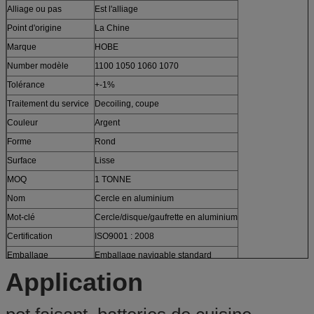
Alliage ou pas
Est l'alliage
Point d'origine
La Chine
Marque
HOBE
Number modèle
1100 1050 1060 1070
Tolérance
+-1%
Traitement du service
Decoiling, coupe
Couleur
Argent
Forme
Rond
Surface
Lisse
MOQ
1 TONNE
Nom
Cercle en aluminium
Mot-clé
Cercle/disque/gaufrette en aluminium
Certification
ISO9001 : 2008
Emballage
Emballage navigable standard
Application