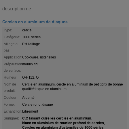
description de
Cercles en aluminium de disques
Type:
cercle
Catégorie:
1000 séries
Alliage ou
Est l'alliage
pas:
Application:
Cookware, ustensiles
Préparation
moulin fini
de surface:
Humeur:
O-H112, O
Nom de
Cercle en aluminium, cercle en aluminium de petit prix de bonne
qualité/disque en aluminium
produit:
Couleur:
Argenté
Forme:
Cercle rond, disque
Échantillon:
Librement
C.C faisant cuire les cercles en aluminium
Surligner:
,
blanc en aluminium de rotation profond de cercles
,
Cercles en aluminium d'ustensiles de 1000 séries