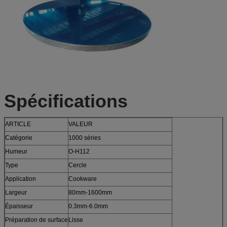
Spécifications
ARTICLE
VALEUR
Catégorie
1000 séries
Humeur
O-H112
Type
Cercle
Application
Cookware
Largeur
80mm-1600mm
Épaisseur
0.3mm-6.0mm
Préparation de surface
Lisse