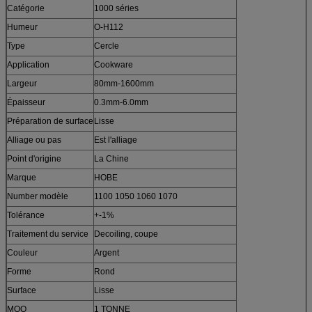
Catégorie
1000 séries
Humeur
O-H112
Type
Cercle
Application
Cookware
Largeur
80mm-1600mm
Épaisseur
0.3mm-6.0mm
Préparation de surface
Lisse
Alliage ou pas
Est l'alliage
Point d'origine
La Chine
Marque
HOBE
Number modèle
1100 1050 1060 1070
Tolérance
+-1%
Traitement du service
Decoiling, coupe
Couleur
Argent
Forme
Rond
Surface
Lisse
MOQ
1 TONNE