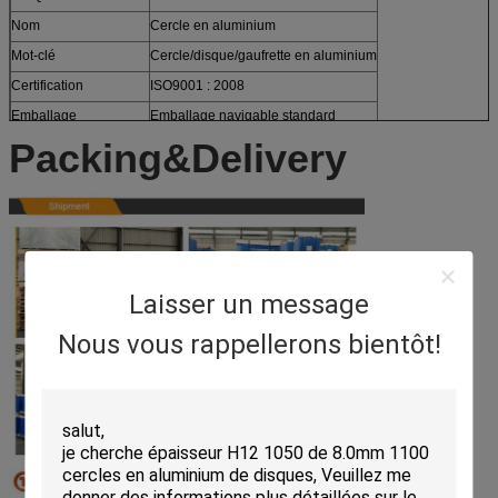
Nom
Cercle en aluminium
Mot-clé
Cercle/disque/gaufrette en aluminium
Certification
ISO9001 : 2008
Emballage
Emballage navigable standard
Packing&Delivery
Laisser un message
Nous vous rappellerons bientôt!