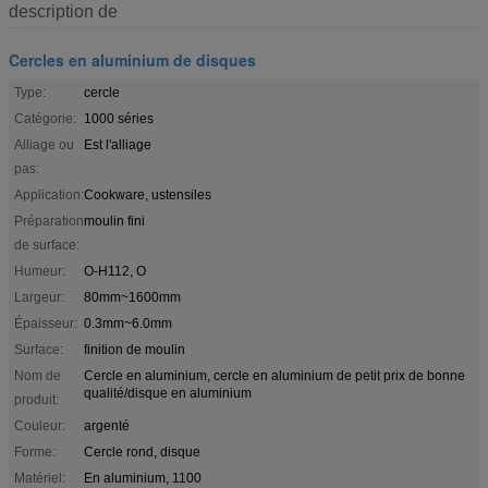
description de
Cercles en aluminium de disques
Type:
cercle
Catégorie:
1000 séries
Alliage ou
Est l'alliage
pas:
Application:
Cookware, ustensiles
Préparation
moulin fini
de surface:
Humeur:
O-H112, O
Largeur:
80mm~1600mm
Épaisseur:
0.3mm~6.0mm
Surface:
finition de moulin
Nom de
Cercle en aluminium, cercle en aluminium de petit prix de bonne
qualité/disque en aluminium
produit:
Couleur:
argenté
Forme:
Cercle rond, disque
Matériel:
En aluminium, 1100