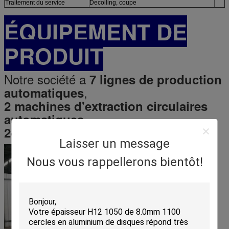
Traitement du service
Decoiling, coupe
ÉQUIPEMENT DE
PRODUIT
Notre société a
7 lignes de production
,
automatiques
2 machines d'extraction circulaires
,
automatiques
.
24 heures de production directe
Laisser un message
Nous vous rappellerons bientôt!