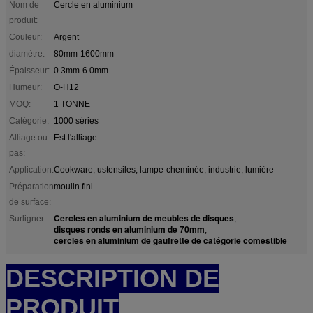
Nom de
Cercle en aluminium
produit:
Couleur:
Argent
diamètre:
80mm-1600mm
Épaisseur:
0.3mm-6.0mm
Humeur:
O-H12
MOQ:
1 TONNE
Catégorie:
1000 séries
Alliage ou
Est l'alliage
pas:
Application:
Cookware, ustensiles, lampe-cheminée, industrie, lumière
Préparation
moulin fini
de surface:
Cercles en aluminium de meubles de disques
Surligner:
,
disques ronds en aluminium de 70mm
,
cercles en aluminium de gaufrette de catégorie comestible
DESCRIPTION DE
PRODUIT