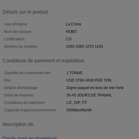
Détails sur le produit
Lieu d'origine:
La Chine
Nom de marque:
HOBO
Certification:
CO
Numéro de modèle:
1050 1060 1070 1100
Conditions de paiement et expédition
Quantité de commande min:
1 TONNE
Prix:
USD 3760-3630 PER TON
Détails d'emballage:
Digne paquet en bois de mer forte
Délai de livraison:
30-45 JOURS DE TRAVAIL
Conditions de paiement:
L/C, D/P, T/T
Capacité d'approvisionnement:
5000ton/Month
description de
Cercle rond en aluminium