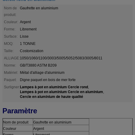
Nom de
Gaufrette en aluminium
produit:
Couleur:
Argent
Forme:
Librement
Surface:
Lisse
MOQ:
1 TONNE
Taille:
Costomization
ALLIAGE:
1050/1060/1100/3003/5005/5052/5083/3005/8011
Norme:
GB/T3880 ASTM B209
Matériel:
Métal d'alliage d'aluminium
Paquet:
Digne paquet en bois de mer forte
Lampes à pot en aluminium Cercle rond
Surligner:
,
Lampes à pot en aluminium Cercle en aluminium
,
Cercle en aluminium de haute qualité
Paramètre
Nom de produit
Gaufrette en aluminium
Couleur
Argent
Forme
Librement