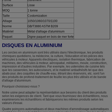
Surface
Lisse
MOQ
1 tonne
Taille
Costomization
Alliage
1050/1060/1070/1100
Norme
GB/T3880 ASTM B209
Matériel
Métal d'alliage d'aluminium
Paquet
Digne paquet en bois de mer forte
DISQUES EN ALUMINIUM
Les cercles en aluminium sont très utilisés dans l'électronique, les produits
chimiques quotidiens, la médecine, la culture, l'éducation et les pièces des
véhicules à moteur. Appareils électriques, isolation thermique, fabrication de
machines, des véhicules à moteur, aérospatial, militaires, moule, construction,
impression et d'autres industries. Par exemple, les ustensiles de cuisine tels
que les casseroles, les autocuiseurs, et le matériel antiadhésifs tel que des
abats-jour, des coquilles de chauffe-eau, étirant des réservoirs, etc. sont l'un
des produits de profond-traitement de feuille les plus très utilisés et de bande
d'alliage d'aluminium.
Pourquoi choisissez-nous ?
Notre usine peut adapter la représentation aux besoins du client des produits
selon les exigences de client. Tant que vous fournissez des échantillons, nous
examinerons les échantillons et fabriquerons les mêmes produits selon les
valeurs d'essai.
Quatre poinçons automatiques et deux machines d'arrondissage automatiques