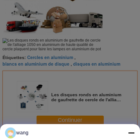
Cercles en aluminium
Étiquettes:
,
blancs en aluminium de disque
disques en aluminium
,
Les disques ronds en aluminium
de gaufrette de cercle de l'alliage
1050 en aluminium de haute
qualité de cercle plaquent pour
faire les lampes en aluminium de
Continuer
pot
wang
Cercle rond en aluminium
Plus