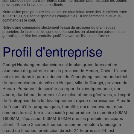
sont fabriqués pendant 24 heures sans interruption pour résoudre les doutes
provoqués par la livraison aux clients.
Notre usine peut produire les cercles en aluminium avec des diamètres entre
100 et 1600, qui sont disponibles chaque 5 à 0. Il est commode que vous
commandiez le coût.
Notre usine commande strictement l'essai du grosseur du grain et des
propriétés de la billette, de sorte que les cercles en aluminium puissent être
garantis pour être les produits qualifiés avant qu'ils quittent l'usine.
Profil d'entreprise
Gongyi Haobang en aluminium est le plus grand fabricant en
aluminium de gaufrette dans la province de Henan, Chine. L'usine
est située dans le parc industriel de Zhonghong, secteur industriel
de rassemblement de ville de Huiguo, ville de Gongyi, province de
Henan. Personnel de société au report la « indépendance, dur
labeur, dur labeur, le premier à exceler, affaires générales, » l'esprit
de l'entreprise dans le développement rapide et croissance. À partir
de l'esprit d'être pragmatiques, honnête, uni et innovateur, nous
sommes terre-à-terre. La société peut produire le diamètre 80MM-
1600MM, l'épaisseur 0.3MM-6.0MM que les produits principaux
allient : 1 série 3 séries 5 séries roulement moulé à laminage à
chaud de 8 séries, production directe 24 heures sur 24, est