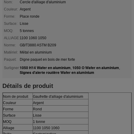
Nom:
Cercle d'alliage d'aluminium
Couleur:
Argent
Forme:
Place ronde
Surface:
Lisse
MOQ:
5 tonnes
ALLIAGE:
1100 1060 1050
Norme:
GB/T3880 ASTM B209
Matériel:
Métal en aluminium
Paquet:
Digne paquet en bois de mer forte
1050 H14 Wafer en aluminium
1050 O Wafer en aluminium
Surligner:
,
,
Signes d'alerte routière Wafer en aluminium
Détails de produit
Nom de produit
Gaufrette d'alliage d'aluminium
Couleur
Argent
Forme
Rond
Surface
Lisse
MOQ
1 tonne
Alliage
1100 1050 1060