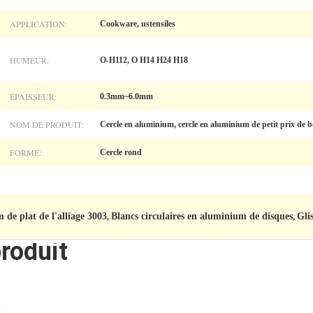
APPLICATION:
Cookware, ustensiles
HUMEUR:
O-H112, O H14 H24 H18
ÉPAISSEUR:
0.3mm~6.0mm
NOM DE PRODUIT:
Cercle en aluminium, cercle en aluminium de petit prix de 
FORME:
Cercle rond
de plat de l'alliage 3003
Blancs circulaires en aluminium de disques
Gli
,
,
roduit