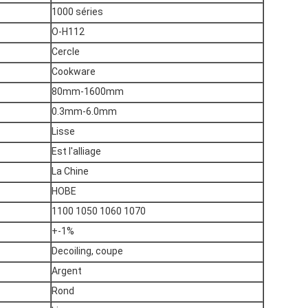
1000 séries
O-H112
Cercle
Cookware
80mm-1600mm
0.3mm-6.0mm
Lisse
Est l'alliage
La Chine
HOBE
1100 1050 1060 1070
+-1%
Decoiling, coupe
Argent
Rond