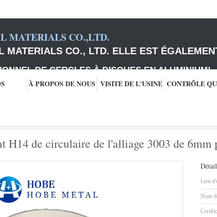
 MATERIALS CO.,LTD.
 MATERIALS CO., LTD. ELLE EST ÉGALEMEN
IONNEL DE CERCLES À DISQUES EN ALUMINIUM
!
OS
À PROPOS DE NOUS
VISITE DE L'USINE
e disques
humeur en aluminium du plat H14 de circulaire de l'alliage 3003 
t H14 de circulaire de l'alliage 3003 de 6mm
Détail
Lieu d'
Nom de
Certifi