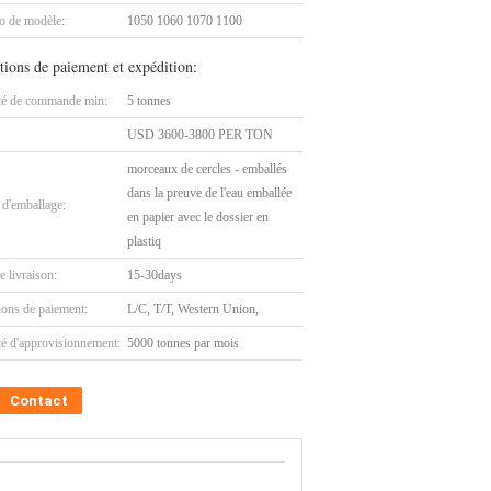
 de modèle:
1050 1060 1070 1100
tions de paiement et expédition:
té de commande min:
5 tonnes
USD 3600-3800 PER TON
morceaux de cercles - emballés
dans la preuve de l'eau emballée
 d'emballage:
en papier avec le dossier en
plastiq
e livraison:
15-30days
ions de paiement:
L/C, T/T, Western Union,
té d'approvisionnement:
5000 tonnes par mois
Contact