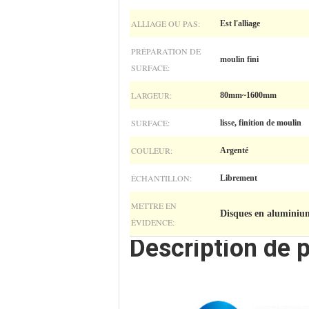
ALLIAGE OU PAS:
Est l'alliage
PRÉPARATION DE
moulin fini
SURFACE:
LARGEUR:
80mm~1600mm
SURFACE:
lisse, finition de moulin
COULEUR:
Argenté
ÉCHANTILLON:
Librement
METTRE EN
Disques en aluminium 
ÉVIDENCE:
Description de p