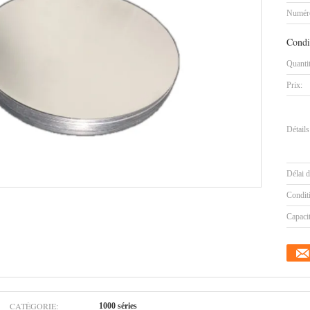
Numéro
Condi
Quanti
Prix:
Détails
Délai d
Condit
Capaci
CATÉGORIE:
1000 séries