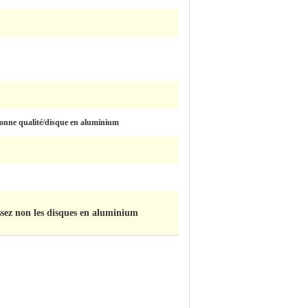
bonne qualité/disque en aluminium
ssez non les disques en aluminium