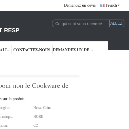
Demandez un devis
French
T RESPONSABLE DE L'EXPLOITATION DE LA 
CONTRÔLE QUALITÉ
CONTACTEZ-NOUS
DEMANDEZ UN DEVIS
de 6mm pour non le Cookware de glissement
 pour non le Cookware de
s sur le produit:
origine:
Henan Chine
 marque:
HOBE
cation:
CO