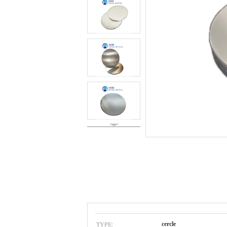
TYPE:
cercle