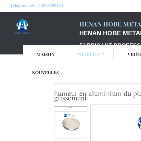
Téléphone:
86--15838399105
HENAN HOBE METAL
HENAN HOBE METAL
FABRICANT PROFESS
MAISON
PRODUITS
VIDÉ
NOUVELLES
Aperçu
Produits
cercles en aluminium d
humeur en aluminium du pla
glissement