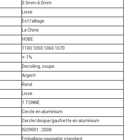
0.3mm-6.0mm
Lisse
Est l'alliage
La Chine
HOBE
1100 1050 1060 1070
+-1%
Decoiling, coupe
Argent
Rond
Lisse
1 TONNE
Cercle en aluminium
Cercle/disque/gaufrette en aluminium
ISO9001 : 2008
Emballage navigable standard