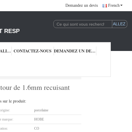
Demandez un devis
French
T RESPONSABLE DE L'EXPLOITATION DE LA 
CONTRÔLE QUALITÉ
CONTACTEZ-NOUS
DEMANDEZ UN DEVIS
our de 1.6mm recuisant pour la casserole de friture
autour de 1.6mm recuisant
s sur le produit:
origine:
porcelaine
 marque:
HOBE
cation:
CO