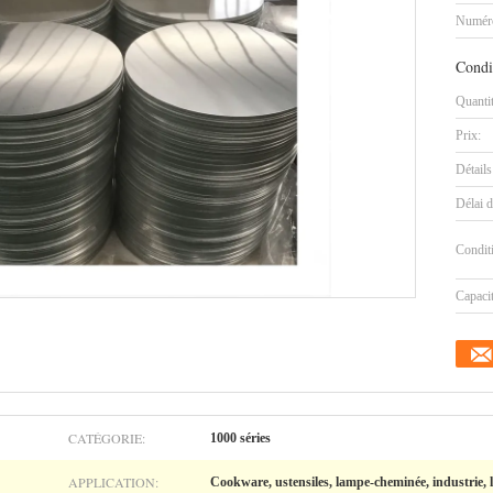
Numéro
Condi
Quanti
Prix:
Détails
Délai d
Condit
Capaci
CATÉGORIE:
1000 séries
APPLICATION:
Cookware, ustensiles, lampe-cheminée, industrie, 