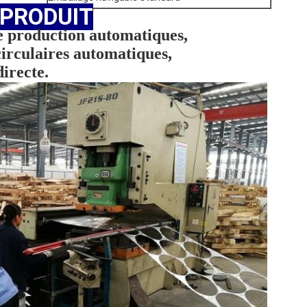
 PRODUIT
de production automatiques
,
circulaires automatiques
,
directe
.