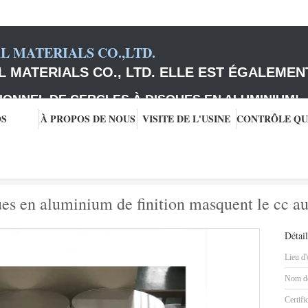
 MATERIALS CO.,LTD.
 MATERIALS CO., LTD. ELLE EST ÉGALEMEN
IONNEL DE CERCLES À DISQUES EN ALUMINIUM
!
OS
À PROPOS DE NOUS
VISITE DE L'USINE
e disques
6000 séries fraisent les disques en aluminium de finition masquent le cc aut
ques en aluminium de finition masquent le cc 
Détail
Lieu d'
Nom de
Certifi