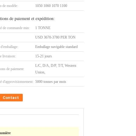
 de modèle:
1050 1060 1070 1100
tions de paiement et expédition:
té de commande min:
1 TONNE
USD 3670-3780 PER TON
 d'emballage:
Emballage navigable standard
e livraison:
15-21 jours
L/C, D/A, D/P, T/T, Western
ions de paiement:
Union,
té d'approvisionnement:
5000 tonnes par mois
Contact
lumière