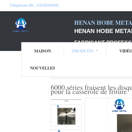
Téléphone:
86--15838399105
HENAN HOBE METAL
HENAN HOBE METAL
FABRICANT PROFESS
MAISON
PRODUITS
VIDÉ
NOUVELLES
Aperçu
Produits
cercles en aluminium d
6000 séries fraisent les dis
pour la casserole de friture