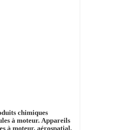
oduits chimiques
cules à moteur
. Appareils
es à moteur, aérospatial,