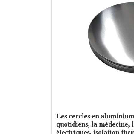
Les cercles en aluminium 
quotidiens
,
la médecine
,
électriques, isolation th