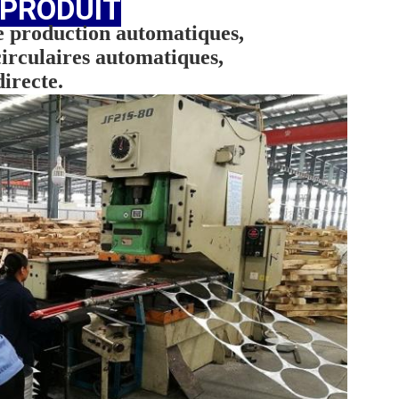
 PRODUIT
de production automatiques
,
circulaires automatiques
,
directe
.