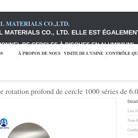
 MATERIALS CO.,LTD.
 MATERIALS CO., LTD. ELLE EST ÉGALEMEN
IONNEL DE CERCLES À DISQUES EN ALUMINIUM
!
OS
À PROPOS DE NOUS
VISITE DE L'USINE
feuille
Disque rond en aluminium de rotation profond de cercle 1000 séries
 rotation profond de cercle 1000 séries de 6.
Détail
Lieu d'
Nom de
Certifi