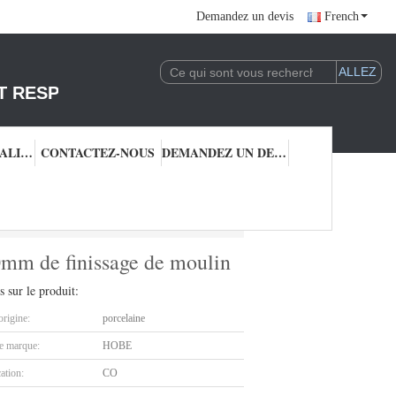
Demandez un devis
French
T RESPONSABLE DE L'EXPLOITATION DE LA 
CONTRÔLE QUALITÉ
CONTACTEZ-NOUS
DEMANDEZ UN DEVIS
 de 6.0mm de finissage de moulin
0mm de finissage de moulin
s sur le produit:
origine:
porcelaine
 marque:
HOBE
cation:
CO