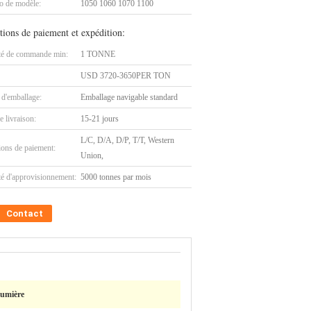
 de modèle:
1050 1060 1070 1100
tions de paiement et expédition:
té de commande min:
1 TONNE
USD 3720-3650PER TON
 d'emballage:
Emballage navigable standard
e livraison:
15-21 jours
L/C, D/A, D/P, T/T, Western
ions de paiement:
Union,
té d'approvisionnement:
5000 tonnes par mois
Contact
lumière