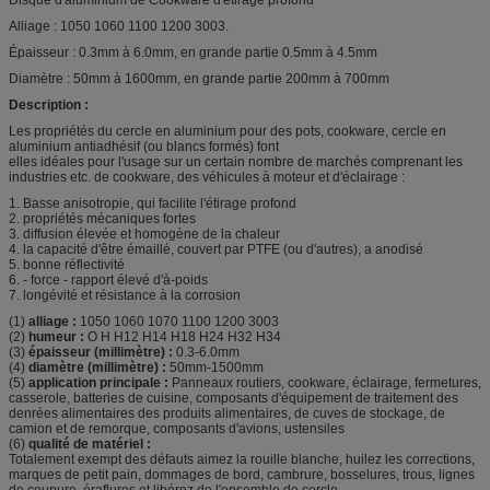
Alliage : 1050 1060 1100 1200 3003.
Épaisseur : 0.3mm à 6.0mm, en grande partie 0.5mm à 4.5mm
Diamètre : 50mm à 1600mm, en grande partie 200mm à 700mm
Description :
Les propriétés du cercle en aluminium pour des pots, cookware, cercle en
aluminium antiadhésif (ou blancs formés) font
elles idéales pour l'usage sur un certain nombre de marchés comprenant les
industries etc. de cookware, des véhicules à moteur et d'éclairage :
1. Basse anisotropie, qui facilite l'étirage profond
2. propriétés mécaniques fortes
3. diffusion élevée et homogène de la chaleur
4. la capacité d'être émaillé, couvert par PTFE (ou d'autres), a anodisé
5. bonne réflectivité
6. - force - rapport élevé d'à-poids
7. longévité et résistance à la corrosion
(1)
alliage :
1050 1060 1070 1100 1200 3003
(2)
humeur :
O H H12 H14 H18 H24 H32 H34
(3)
épaisseur (millimètre) :
0.3-6.0mm
(4)
diamètre (millimètre) :
50mm-1500mm
(5)
application principale :
Panneaux routiers, cookware, éclairage, fermetures,
casserole, batteries de cuisine, composants d'équipement de traitement des
denrées alimentaires des produits alimentaires, de cuves de stockage, de
camion et de remorque, composants d'avions, ustensiles
(6)
qualité de matériel :
Totalement exempt des défauts aimez la rouille blanche, huilez les corrections,
marques de petit pain, dommages de bord, cambrure, bosselures, trous, lignes
de coupure, éraflures et libérez de l'ensemble de cercle.