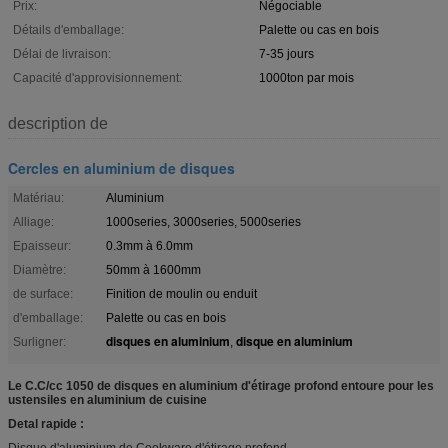
Prix:
Négociable
Détails d'emballage:
Palette ou cas en bois
Délai de livraison:
7-35 jours
Capacité d'approvisionnement:
1000ton par mois
description de
Cercles en aluminium de disques
Matériau:
Aluminium
Alliage:
1000series, 3000series, 5000series
Epaisseur:
0.3mm à 6.0mm
Diamètre:
50mm à 1600mm
de surface:
Finition de moulin ou enduit
d'emballage:
Palette ou cas en bois
disques en aluminium
disque en aluminium
Surligner:
,
Le C.C/cc 1050 de disques en aluminium d'étirage profond entoure pour les
ustensiles en aluminium de cuisine
Detal rapide :
Disque d'aluminium de Cookware d'étirage profond