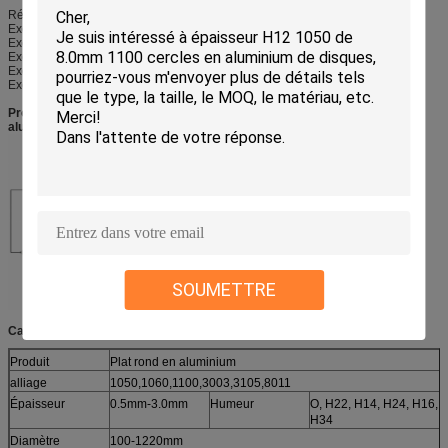
Résistance contre la corrosion
Excellent formability
Excellentes caractéristiques de soudure
Excellente propriété malléable
Excellente résistance à la corrosion
Excellente conductivité
Production de la procédure à partir du lingot en aluminium aux cercles en
aluminium :
SOUMETTRE
Caractéristiques :
Produit
Plat rond en aluminium
alliage
1050,1060,1100,3003,3105,8011
Épaisseur
0.5mm-3.0mm
Humeur
O, H22, H14, H24, H16, 
H34
Diamètre
100-1220mm