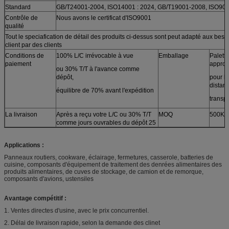
Standard
GB/T24001-2004, ISO14001 : 2024, GB/T19001-2008, ISO900
Contrôle de
Nous avons le certificat d'ISO9001
qualité
Tout le speciafication de détail des produits ci-dessus sont peut adapté aux beso
client par des clients
Conditions de
100% L/C irrévocable à vue
Emballage
Palette
paiement
approp
ou 30% T/T à l'avance comme
dépôt,
pour l
distan
équilibre de 70% avant l'expédition
transp
La livraison
Après a reçu votre L/C ou 30% T/T
MOQ
500KG
comme jours ouvrables du dépôt 25
Applications :
Panneaux routiers, cookware, éclairage, fermetures, casserole, batteries de
cuisine, composants d'équipement de traitement des denrées alimentaires des
produits alimentaires, de cuves de stockage, de camion et de remorque,
composants d'avions, ustensiles
Avantage compétitif :
1. Ventes directes d'usine, avec le prix concurrentiel.
2. Délai de livraison rapide, selon la demande des clinet