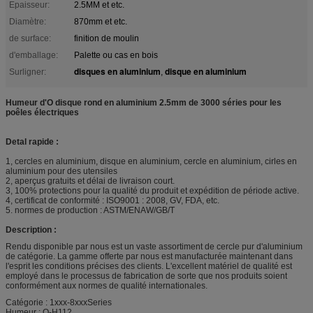
Epaisseur:
2.5MM et etc.
Diamètre:
870mm et etc.
de surface:
finition de moulin
d'emballage:
Palette ou cas en bois
disques en aluminium
disque en aluminium
Surligner:
,
Humeur d'O disque rond en aluminium 2.5mm de 3000 séries pour les
poêles électriques
Detal rapide :
1, cercles en aluminium, disque en aluminium, cercle en aluminium, cirles en
aluminium pour des utensiles
2, aperçus gratuits et délai de livraison court.
3, 100% protections pour la qualité du produit et expédition de période active.
4, certificat de conformité : ISO9001 : 2008, GV, FDA, etc.
5. normes de production : ASTM/ENAW/GB/T
Description :
Rendu disponible par nous est un vaste assortiment de cercle pur d'aluminium
de catégorie. La gamme offerte par nous est manufacturée maintenant dans
l'esprit les conditions précises des clients. L'excellent matériel de qualité est
employé dans le processus de fabrication de sorte que nos produits soient
conformément aux normes de qualité internationales.
Catégorie : 1xxx-8xxxSeries
Humeur : O-H112