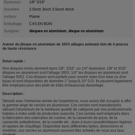
Épaisseur:
1/8" 3/16"
Diamètre:
2.5inch 3inch 3.5inch 4inch
surface:
Plaine
Emballage:
CAS EN BOIS
disques en aluminium
disque en aluminium
Surligner:
,
Autour du disque en aluminium de 3003 alliages polonais bon de 4 pouces
de haute résistance
Detal rapide :
Nos disques ronds viennent dans 1/8", 3/16", ou 1/4" épaisseur. 1/8" et 3/16"
disques en aluminium sont l'alliage 3003. 1/4" les disques en aluminium sont
l'alliage 5052. Ces disques sont parfaits pour couvrir outre d'un tube ou d'un
tuyau et sont disponibles de diamètre 1" jusqu'à 10" O.D. Ils peuvent également
être employés pour des plats de bâtis et beaucoup davantage.
Description :
Stimulé avec l'immense année de l'expérience, nous avons été occupés à offrir
la gamme large de cercles en aluminium. Ces cercles sont manufacturés
utilisant l'aluminium de la meilleure qualité de catégorie par nos professionnels
habiles à notre unité de production avancée. Ces cercles sont employés dans
la fabrication des ustensiles de cuisine, de la casserole de pizza, de la
casserole antiadhésive, de la cuvette etc., dues à leurs caractéristiques légères
et rapides de chauffage. Disponible dans différentes tailles, dimensions et
modèles, ces cercles en aluminium peuvent être achetés de nous aux taux
d'intérêt.