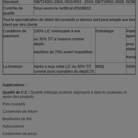
Standard
GB/T24001-2004, ISO14001 : 2024, GB/T19001-2008, ISO900
Contrôle de
Nous avons le certificat d'ISO9001
qualité
Tout le speciafication de détail des produits ci-dessus sont peut adapté aux beso
client par des clients
Conditions de
100% L/C irrévocable à vue
Emballage
Palette
paiement
approp
ou 30% T/T à l'avance comme
dépôt,
pour l
distan
équilibre de 70% avant l'expédition
transp
La livraison
Après a reçu votre L/C ou 30% T/T
MOQ
500KG
comme jours ouvrables du dépôt 25
Applications :
Qualité de C.C :
Qualité d'étirage profond. Approprié à faire le cookware et
après des produits :
Pots courants
Casseroles de friture
Bouilloires de thé
Autocuiseurs
Casseroles de pizza