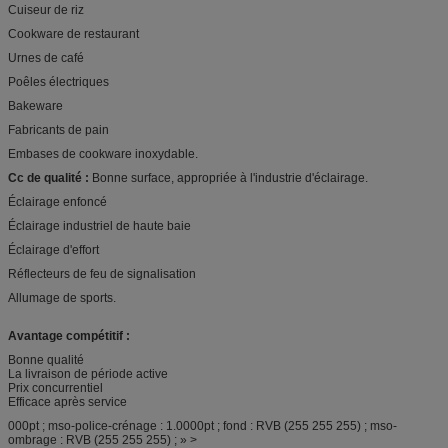
Cuiseur de riz
Cookware de restaurant
Urnes de café
Poêles électriques
Bakeware
Fabricants de pain
Embases de cookware inoxydable.
Cc de qualité :
Bonne surface, appropriée à l'industrie d'éclairage.
Éclairage enfoncé
Éclairage industriel de haute baie
Éclairage d'effort
Réflecteurs de feu de signalisation
Allumage de sports.
Avantage compétitif :
Bonne qualité
La livraison de période active
Prix concurrentiel
Efficace après service
000pt ; mso-police-crénage : 1.0000pt ; fond : RVB (255 255 255) ; mso-
ombrage : RVB (255 255 255) ; » >