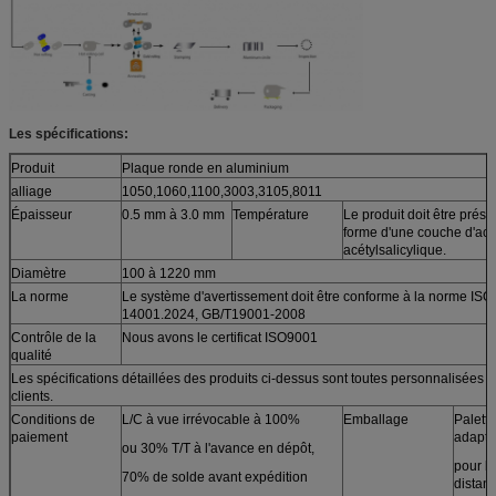
Les spécifications:
Produit
Plaque ronde en aluminium
alliage
1050,1060,1100,3003,3105,8011
Épaisseur
0.5 mm à 3.0 mm
Température
Le produit doit être prés
forme d'une couche d'aci
acétylsalicylique.
Diamètre
100 à 1220 mm
La norme
Le système d'avertissement doit être conforme à la norme ISO
14001.2024, GB/T19001-2008
Contrôle de la
Nous avons le certificat ISO9001
qualité
Les spécifications détaillées des produits ci-dessus sont toutes personnalisées p
clients.
Conditions de
L/C à vue irrévocable à 100%
Emballage
Palette
paiement
adapt
ou 30% T/T à l'avance en dépôt,
pour l
70% de solde avant expédition
distan