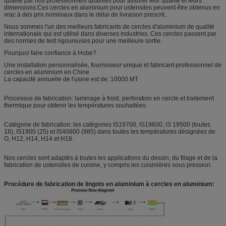
qualité par nos professionnels qualifiés pour assurer leur qualité et leurs
dimensions.Ces cercles en aluminium pour ustensiles peuvent être obtenus en
vrac à des prix nominaux dans le délai de livraison prescrit..
Nous sommes l'un des meilleurs fabricants de cercles d'aluminium de qualité
internationale qui est utilisé dans diverses industries. Ces cercles passent par
des normes de test rigoureuses pour une meilleure sortie.
Pourquoi faire confiance à Hobe?
Une installation personnalisée, fournisseur unique et fabricant professionnel de
cercles en aluminium en Chine
La capacité annuelle de l'usine est de: 10000 MT
Processus de fabrication: laminage à froid, perforation en cercle et traitement
thermique pour obtenir les températures souhaitées.
Catégorie de fabrication: les catégories IS19700, IS19600, lS 19500 (toutes
18), IS1900 (25) et IS40800 (985) dans toutes les températures désignées de
O, H12, H14, H14 et H18.
Nos cercles sont adaptés à toutes les applications du dessin, du filage et de la
fabrication de ustensiles de cuisine, y compris les cuisinières sous pression.
Procédure de fabrication de lingots en aluminium à cercles en aluminium: