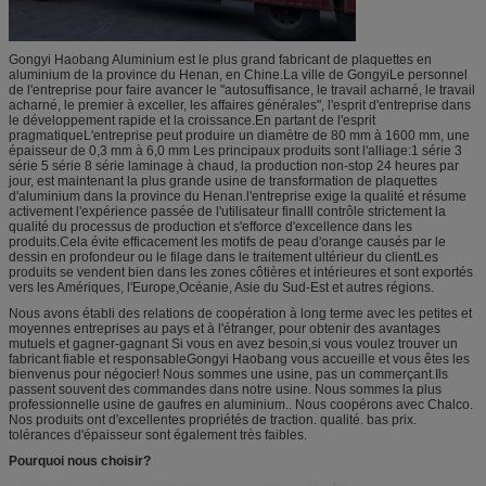
Gongyi Haobang Aluminium est le plus grand fabricant de plaquettes en
aluminium de la province du Henan, en Chine.La ville de GongyiLe personnel
de l'entreprise pour faire avancer le "autosuffisance, le travail acharné, le travail
acharné, le premier à exceller, les affaires générales", l'esprit d'entreprise dans
le développement rapide et la croissance.En partant de l'esprit
pragmatiqueL'entreprise peut produire un diamètre de 80 mm à 1600 mm, une
épaisseur de 0,3 mm à 6,0 mm Les principaux produits sont l'alliage:1 série 3
série 5 série 8 série laminage à chaud, la production non-stop 24 heures par
jour, est maintenant la plus grande usine de transformation de plaquettes
d'aluminium dans la province du Henan.l'entreprise exige la qualité et résume
activement l'expérience passée de l'utilisateur finalIl contrôle strictement la
qualité du processus de production et s'efforce d'excellence dans les
produits.Cela évite efficacement les motifs de peau d'orange causés par le
dessin en profondeur ou le filage dans le traitement ultérieur du clientLes
produits se vendent bien dans les zones côtières et intérieures et sont exportés
vers les Amériques, l'Europe,Océanie, Asie du Sud-Est et autres régions.
Nous avons établi des relations de coopération à long terme avec les petites et
moyennes entreprises au pays et à l'étranger, pour obtenir des avantages
mutuels et gagner-gagnant Si vous en avez besoin,si vous voulez trouver un
fabricant fiable et responsableGongyi Haobang vous accueille et vous êtes les
bienvenus pour négocier! Nous sommes une usine, pas un commerçant.Ils
passent souvent des commandes dans notre usine. Nous sommes la plus
professionnelle usine de gaufres en aluminium.. Nous coopérons avec Chalco.
Nos produits ont d'excellentes propriétés de traction. qualité. bas prix.
tolérances d'épaisseur sont également très faibles.
Pourquoi nous choisir?