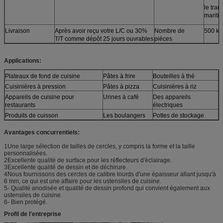
le tran
mariti
Livraison
Après avoir reçu votre L/C ou 30%
Nombre de
500 ki
T/T comme dépôt 25 jours ouvrables
pièces
Applications:
Plateaux de fond de cuisine
Pâtes à frire
Bouteilles à thé
Cuisinières à pression
Pâtes à pizza
Cuisinières à riz
Appareils de cuisine pour
Urines à café
Des appareils
restaurants
électriques
Produits de cuisson
Les boulangers
Pottes de stockage
Avantages concurrentiels:
1Une large sélection de tailles de cercles, y compris la forme et la taille
personnalisées.
2Excellente qualité de surface pour les réflecteurs d'éclairage.
3Excellente qualité de dessin et de déchirure.
4Nous fournissons des cercles de calibre lourds d'une épaisseur allant jusqu'à
6 mm, ce qui est une affaire pour les ustensiles de cuisine.
5- Qualité anodisée et qualité de dessin profond qui convient également aux
ustensiles de cuisine.
6- Bien protégé.
Profil de l'entreprise