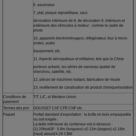
6. ascenseur
7, plat, plaque signalétique, sacs
décoration intérieure de 8, de décoration 9. intérieurs et
extérieurs des véhicules à moteur : comme le cadre de
photo
10, appareils électroménagers, réfrigérateur, four à micro-
ondes, audio
équipement, etc.
11. Aspects aérospatiaux et militaires, tels que la Chine
porteurs actuels, les séries de vaisseau spatial de
shenzhou, satellite, etc.
12, pièces de machines traitant, fabrication de moule
13, revêtement de canalisation de produit chimique/isolation
Conditions de
T/T, L/C, et Western Union
paiement
Termes des prix
GOUSSET CAF CFR CNF etc.
Paquet
Forfait standard d'exportation : la boîte en bois empaquetée
ou soit exigée ;
La taille intérieure du conteneur est ci-dessous :
(1) 20footGP : 5.8m (longueur) x2.13m (largeur) x2.18m
(haut) about24-26 CBM