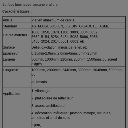
Surface lumineuse, aucune éraflure
Caractéristiques :
Article
Plat en aluminium de cercle
Standard
ASTM AISI, SUS, EN, JIS, DIN, GIGAOCTET ASME
1060, 1050, 1070, 1100, 3003, 3004, 5052,
L'autre matériel
5652, 5154, 5254, 5454, 5083, 5086, 5056,
5456, 2024, 2014, 6061, 6063. etc.
Surface
Délié, oxydation, miroir, de relief, etc.
Épaisseur
0.15mm-2.0mm, 2.0mm-6mm, 6mm-25mm
Largeur
500mm, 1000mm, 220mm, 250mm, 1500mm, ou soient
exigés
Longueur
1000mm, 2000mm, 2440mm, 3000mm, 3048mm, 6000mm,
ou
au besoin
1. Allumage
Application
2, plat solaire de réflecteur
3, aspect architectural
4, décoration intérieure : plafond, metope, meubles,
armoires et ainsi de suite
5 juin,