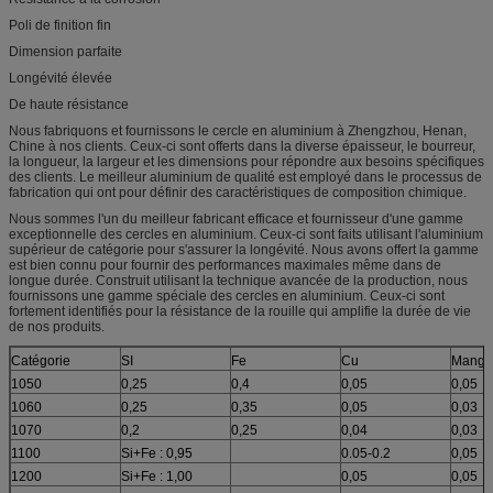
Poli de finition fin
Dimension parfaite
Longévité élevée
De haute résistance
Nous fabriquons et fournissons le cercle en aluminium à Zhengzhou, Henan,
Chine à nos clients. Ceux-ci sont offerts dans la diverse épaisseur, le bourreur,
la longueur, la largeur et les dimensions pour répondre aux besoins spécifiques
des clients. Le meilleur aluminium de qualité est employé dans le processus de
fabrication qui ont pour définir des caractéristiques de composition chimique.
Nous sommes l'un du meilleur fabricant efficace et fournisseur d'une gamme
exceptionnelle des cercles en aluminium. Ceux-ci sont faits utilisant l'aluminium
supérieur de catégorie pour s'assurer la longévité. Nous avons offert la gamme
est bien connu pour fournir des performances maximales même dans de
longue durée. Construit utilisant la technique avancée de la production, nous
fournissons une gamme spéciale des cercles en aluminium. Ceux-ci sont
fortement identifiés pour la résistance de la rouille qui amplifie la durée de vie
de nos produits.
Catégorie
SI
Fe
Cu
Manga
1050
0,25
0,4
0,05
0,05
1060
0,25
0,35
0,05
0,03
1070
0,2
0,25
0,04
0,03
1100
Si+Fe : 0,95
0.05-0.2
0,05
1200
Si+Fe : 1,00
0,05
0,05