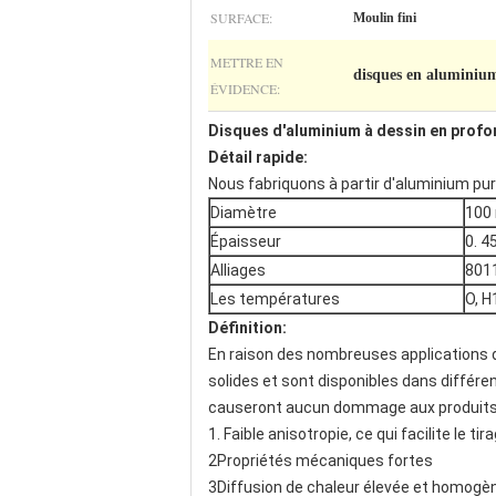
SURFACE:
Moulin fini
METTRE EN
disques en aluminiu
ÉVIDENCE:
Disques d'aluminium à dessin en profon
Détail rapide:
Nous fabriquons à partir d'aluminium pur e
Diamètre
100
Épaisseur
0. 
Alliages
8011
Les températures
O, H
Définition:
En raison des nombreuses applications du
solides et sont disponibles dans différ
causeront aucun dommage aux produits 
1. Faible anisotropie, ce qui facilite le t
2Propriétés mécaniques fortes
3Diffusion de chaleur élevée et homogè