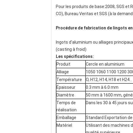
Pour les produits de base:2008, SGS et RO
CO), Bureau Veritas et SGS (à la demande d
Procédure de fabrication de lingots en
Ingots d'aluminium ou alliages principaux
(casting à froid)
Les spécifications:
Produit
Cercle en aluminium
Alliage
1050 1060 1100 1200 30
Température
O, H12, H14, H18 et H24...
Épaisseur
0.3 mm à 6.0 mm
Diamètre
50 mm à 1600 mm, géné
Temps de
Dans les 30 à 45 jours su
réalisation
Emballage
Standard Exportation de 
Matériel
Utilisant des machines d
qualité supérieure.