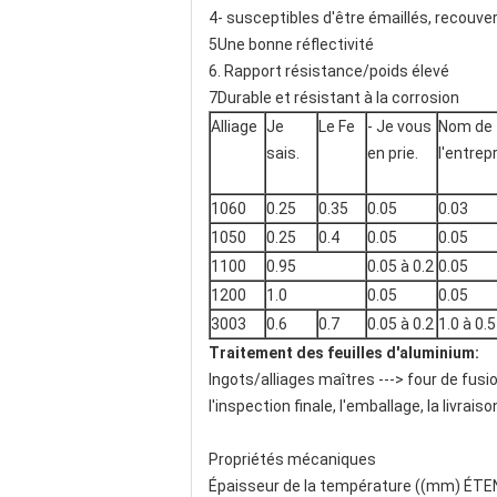
4- susceptibles d'être émaillés, recouve
5Une bonne réflectivité
6. Rapport résistance/poids élevé
7Durable et résistant à la corrosion
Alliage
Je
Le Fe
- Je vous
Nom de
sais.
en prie.
l'entrep
1060
0.25
0.35
0.05
0.03
1050
0.25
0.4
0.05
0.05
1100
0.95
0.05 à 0.2
0.05
1200
1.0
0.05
0.05
3003
0.6
0.7
0.05 à 0.2
1.0 à 0.5
Traitement des feuilles d'aluminium:
Ingots/alliages maîtres ---> four de fusio
l'inspection finale, l'emballage, la livraiso
Propriétés mécaniques
Épaisseur de la température ((mm) ÉTENS