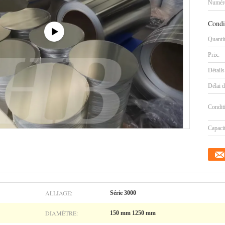
Numéro
Condi
Quanti
Prix:
Détails
Délai d
Condit
Capaci
ALLIAGE:
Série 3000
DIAMÈTRE:
150 mm 1250 mm