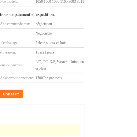
 de modèle:
1050 1060 1070 1100 3003 8011
tions de paiement et expédition:
té de commande min:
négociation
Négociable
 d'emballage:
Palette ou cas en bois
e livraison:
15 à 21 jours
L/C, T/T, D/P, Western Union, en
ions de paiement:
espèces
té d'approvisionnement:
1500Ton par mois
Contact