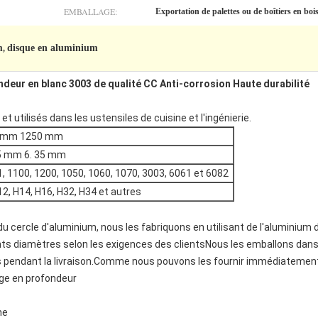
EMBALLAGE:
Exportation de palettes ou de boîtiers en boi
m
disque en aluminium
,
deur en blanc 3003 de qualité CC Anti-corrosion Haute durabilité
t utilisés dans les ustensiles de cuisine et l'ingénierie.
 mm 1250 mm
45 mm 6. 35 mm
, 1100, 1200, 1050, 1060, 1070, 3003, 6061 et 6082
12, H14, H16, H32, H34 et autres
 cercle d'aluminium, nous les fabriquons en utilisant de l'aluminium 
ents diamètres selon les exigences des clientsNous les emballons dan
pendant la livraison.Comme nous pouvons les fournir immédiatemen
irage en profondeur
ne