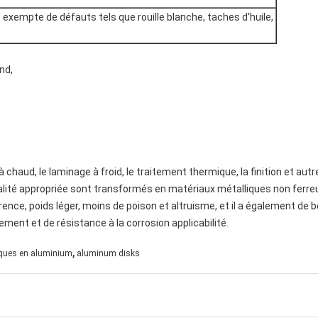
e, exempte de défauts tels que rouille blanche, taches d'huile,
nd,
 à chaud, le laminage à froid, le traitement thermique, la finition et au
qualité appropriée sont transformés en matériaux métalliques non ferr
arence, poids léger, moins de poison et altruisme, et il a également d
tement et de résistance à la corrosion applicabilité.
,
ques en aluminium
aluminum disks