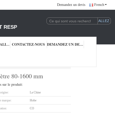
Demandez un devis
French
T RESPONSABLE DE L'EXPLOITATION DE LA 
CONTRÔLE QUALITÉ
CONTACTEZ-NOUS
DEMANDEZ UN DEVIS
 diamètre 80-1600 mm
amètre 80-1600 mm
s sur le produit:
origine:
La Chine
 marque:
Hobe
cation:
CO