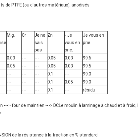
rts de PTFE (ou d'autres matériaux), anodisés
M.g.
Cr
Je ne
Zn
- Je
Je vous en
rise
sais
vous en
prie.
pas
prie.
0.03
---
---
0.05
0.03
99.6
0.05
---
---
0.05
0.03
99.5
---
---
---
0.1
---
99.0
---
---
---
0.1
0.05
99.0
---
---
---
0.1
---
résidu
n ---> four de maintien ---> DCLe moulin à laminage à chaud et à froid, le
n.
ION de la résistance à la traction en % standard