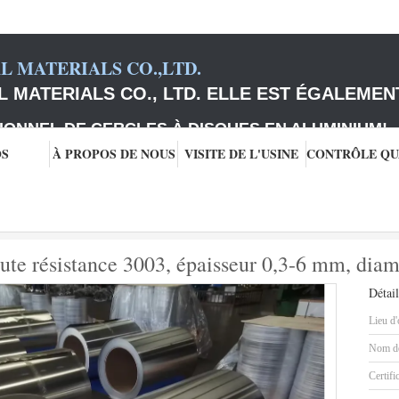
 MATERIALS CO.,LTD.
 MATERIALS CO., LTD. ELLE EST ÉGALEMEN
IONNEL DE CERCLES À DISQUES EN ALUMINIUM
!
OS
À PROPOS DE NOUS
VISITE DE L'USINE
 3003
Disques en aluminium de haute résistance 3003, épaisseur 0,3-6 mm,
ute résistance 3003, épaisseur 0,3-6 mm, di
Détail
Lieu d'
Nom de
Certifi