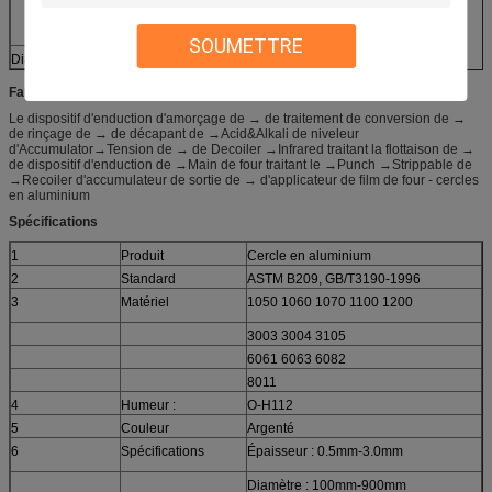
1,4 à 2,5 +0.1-0.13
2,5 à 4,0 +/- 0,13
4,0 à 4,5 +/- 0,15
SOUMETTRE
Diamètre
101,6 à 1219 millimètres
+2
Fabrication du
cercle en aluminium de cookware
:
Le dispositif d'enduction d'amorçage de → de traitement de conversion de →
de rinçage de → de décapant de →Acid&Alkali de niveleur
d'Accumulator→Tension de → de Decoiler →Infrared traitant la flottaison de →
de dispositif d'enduction de →Main de four traitant le →Punch →Strippable de
→Recoiler d'accumulateur de sortie de → d'applicateur de film de four - cercles
en aluminium
Spécifications
1
Produit
Cercle en aluminium
2
Standard
ASTM B209, GB/T3190-1996
3
Matériel
1050 1060 1070 1100 1200
3003 3004 3105
6061 6063 6082
8011
4
Humeur :
O-H112
5
Couleur
Argenté
6
Spécifications
Épaisseur : 0.5mm-3.0mm
Diamètre : 100mm-900mm