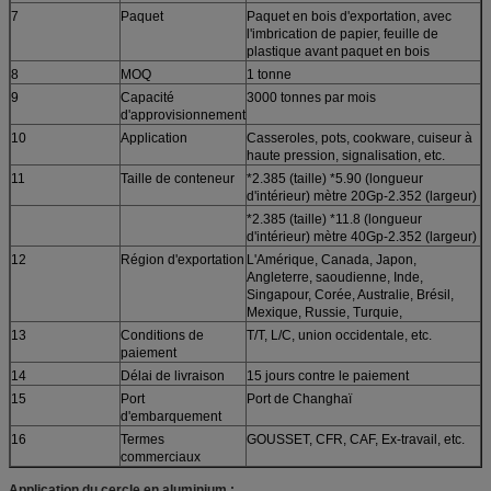
7
Paquet
Paquet en bois d'exportation, avec
l'imbrication de papier, feuille de
plastique avant paquet en bois
8
MOQ
1 tonne
9
Capacité
3000 tonnes par mois
d'approvisionnement
10
Application
Casseroles, pots, cookware, cuiseur à
haute pression, signalisation, etc.
11
Taille de conteneur
*2.385 (taille) *5.90 (longueur
d'intérieur) mètre 20Gp-2.352 (largeur)
*2.385 (taille) *11.8 (longueur
d'intérieur) mètre 40Gp-2.352 (largeur)
12
Région d'exportation
L'Amérique, Canada, Japon,
Angleterre, saoudienne, Inde,
Singapour, Corée, Australie, Brésil,
Mexique, Russie, Turquie,
13
Conditions de
T/T, L/C, union occidentale, etc.
paiement
14
Délai de livraison
15 jours contre le paiement
15
Port
Port de Changhaï
d'embarquement
16
Termes
GOUSSET, CFR, CAF, Ex-travail, etc.
commerciaux
Application du
cercle en aluminium
: