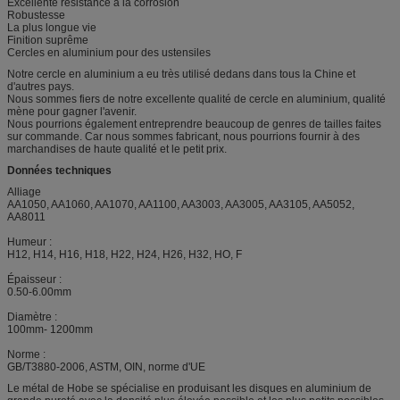
Excellente résistance à la corrosion
Robustesse
La plus longue vie
Finition suprême
Cercles en aluminium pour des ustensiles
Notre cercle en aluminium a eu très utilisé dedans dans tous la Chine et
d'autres pays.
Nous sommes fiers de notre excellente qualité de cercle en aluminium, qualité
mène pour gagner l'avenir.
Nous pourrions également entreprendre beaucoup de genres de tailles faites
sur commande. Car nous sommes fabricant, nous pourrions fournir à des
marchandises de haute qualité et le petit prix.
Données techniques
Alliage
AA1050, AA1060, AA1070, AA1100, AA3003, AA3005, AA3105, AA5052,
AA8011
Humeur :
H12, H14, H16, H18, H22, H24, H26, H32, HO, F
Épaisseur :
0.50-6.00mm
Diamètre :
100mm- 1200mm
Norme :
GB/T3880-2006, ASTM, OIN, norme d'UE
Le métal de Hobe se spécialise en produisant les disques en aluminium de