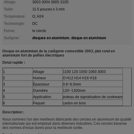
Alliage:
3003 3004 3005 3105
Taille:
11.5 pouces x 3 mm
Température:
O, H24
Technologie:
DC
Forme:
le cercle
disques en aluminium
disque en aluminium
Surligner:
,
Disque en aluminium de la catégorie comestible 3003, plat rond en
aluminium fort de poêles électriques
Detal rapide :
1
Alliage
1100 120 1050 1060 3003
2
Humeur
O H12 H14 H16 H18
3
Épaisseur
0.6~6.0mm
4
Diamètre
120~1300mm
5
Application
poteau de signalisation de cookware
6
Paquet
carton en bois
Description :
Nous sommes l'un des meilleurs fabricants des cercles en aluminium de qualité
internationale qui est employé dans diverses industries. Ces cercles traverse
des normes d'essai dures pour la meilleure sortie.