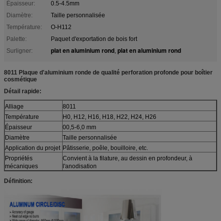
Épaisseur:
0.5-4.5mm
Diamètre:
Taille personnalisée
Température:
O-H112
Palette:
Paquet d'exportation de bois fort
plat en aluminium rond
plat en aluminium rond
Surligner:
,
8011 Plaque d'aluminium ronde de qualité perforation profonde pour boîtier
cosmétique
Détail rapide:
Alliage
8011
Température
H0, H12, H16, H18, H22, H24, H26
Épaisseur
00,5-6,0 mm
Diamètre
Taille personnalisée
Application du projet
Pâtisserie, poêle, bouilloire, etc.
Propriétés
Convient à la filature, au dessin en profondeur, à
mécaniques
l'anodisation
Définition: