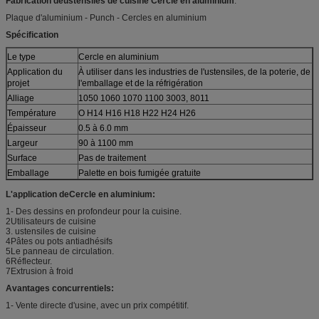
Fabrication de
ustensiles de cuisine Cercle en aluminium
:
Plaque d'aluminium - Punch - Cercles en aluminium
Spécification
Le type
Cercle en aluminium
Application du
À utiliser dans les industries de l'ustensiles, de la poterie, de
projet
l'emballage et de la réfrigération
Alliage
1050 1060 1070 1100 3003, 8011
Température
O H14 H16 H18 H22 H24 H26
Épaisseur
0.5 à 6.0 mm
Largeur
90 à 1100 mm
Surface
Pas de traitement
Emballage
Palette en bois fumigée gratuite
L'application de
Cercle en aluminium
:
1- Des dessins en profondeur pour la cuisine.
2Utilisateurs de cuisine
3. ustensiles de cuisine
4Pâtes ou pots antiadhésifs
5Le panneau de circulation.
6Réflecteur.
7Extrusion à froid
Avantages concurrentiels:
1- Vente directe d'usine, avec un prix compétitif.