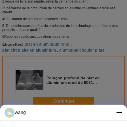
2Temps de livraison rapide, selon la demande du client.
3Spécialiste de la production de cercles en aluminium laminés à froid et à
chaud
4Peut fournir de petites commandes d'essai
5. De nombreuses années de production de la technologie pour fournir des
produits de haute qualité
6Réponse rapide aux questions des clients
plat en aluminium rond
Étiquettes:
,
plat circulaire en aluminium
aluminum circular plate
,
Poinçon profond de plat en
aluminium rond de 8011
catégories pour le cas
cosmétique
Continuer
wang
Plat rond en aluminium
Plus